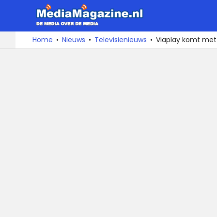
MediaMa
De
Ga
Home
Nieuws
Televisienieuws
Viaplay komt met 
media
naar
over
de
de
inhoud
media