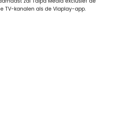
Daarnaast zal Talpa Media exclusief de
de TV-kanalen als de Viaplay-app.