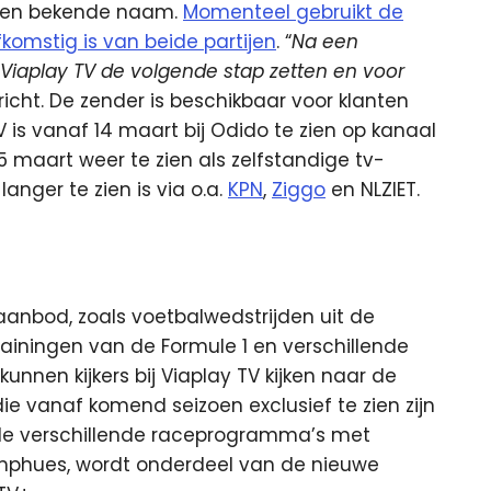
 een bekende naam.
Momenteel gebruikt de
komstig is van beide partijen
. “
Na een
 Viaplay TV de volgende stap zetten en voor
richt. De zender is beschikbaar voor klanten
 is vanaf 14 maart bij Odido te zien op kanaal
 15 maart weer te zien als zelfstandige tv-
anger te zien is via o.a.
KPN
,
Ziggo
en NLZIET.
aanbod, zoals voetbalwedstrijden uit de
rainingen van de Formule 1 en verschillende
unnen kijkers bij Viaplay TV kijken naar de
e vanaf komend seizoen exclusief te zien zijn
k de verschillende raceprogramma’s met
mphues, wordt onderdeel van de nieuwe