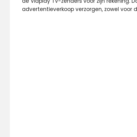
de Viaplay TV-zenders voor zijn rekening. 
advertentieverkoop verzorgen, zowel voor 
Delta
Odido
VIAPLAY
Viaplay
TV