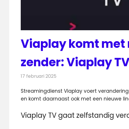
Viaplay komt met 
zender: Viaplay T
17 februari 2025
Redactie
Televisienieuws
Streamingdienst Viaplay voert veranderinge
en komt daarnaast ook met een
nieuwe lin
Viaplay TV gaat zelfstandig ver