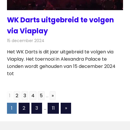
WK Darts uitgebreid te volgen
via Viaplay
15 december 2024
Redactie
Televisienieuws
Het WK Darts is dit jaar uitgebreid te volgen via
Viaplay. Het toernooi in Alexandra Palace te
Londen wordt gehouden van 15 december 2024
tot
1
2
3
4
5
...
»
Berichten
Volgende
1
2
3
…
11
»
berichten
paginering