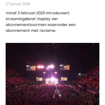
27 januari 2025
Redactie
On-demand
Vanaf 3 februari 2025 introduceert
streamingdienst Viaplay vier
abonnementsvormen waaronder een
abonnement met reclame.