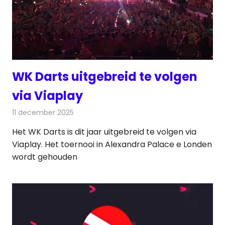
WK Darts uitgebreid te volgen
via Viaplay
11 december 2025
Redactie
Televisienieuws
Het WK Darts is dit jaar uitgebreid te volgen via
Viaplay. Het toernooi in Alexandra Palace e Londen
wordt gehouden