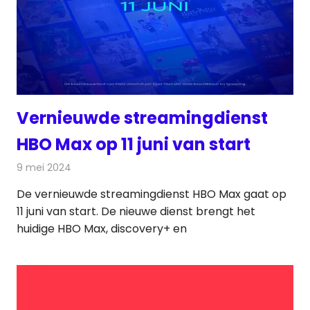
Vernieuwde streamingdienst
HBO Max op 11 juni van start
9 mei 2024
Redactie
On-demand
De vernieuwde streamingdienst HBO Max gaat op
11 juni van start. De nieuwe dienst brengt het
huidige HBO Max, discovery+ en