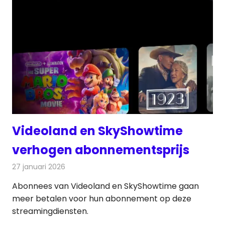
Videoland en SkyShowtime
verhogen abonnementsprijs
27 januari 2026
Redactie
On-demand
Abonnees van Videoland en SkyShowtime gaan
meer betalen voor hun abonnement op deze
streamingdiensten.