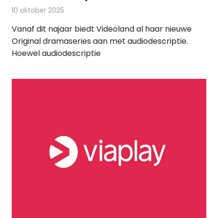
10 oktober 2025
Redactie
On-demand
Vanaf dit najaar biedt Videoland al haar nieuwe
Original dramaseries aan met audiodescriptie.
Hoewel audiodescriptie