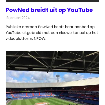
PowNed breidt uit op YouTube
18 januari 2024
Redactie
On-demand
Publieke omroep PowNed heeft haar aanbod op
YouTube uitgebreid met een nieuwe kanaal op het
videoplatform: NPOW.