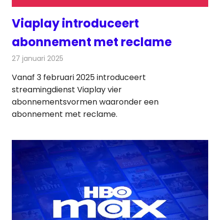
Viaplay introduceert
abonnement met reclame
27 januari 2025
Redactie
On-demand
Vanaf 3 februari 2025 introduceert
streamingdienst Viaplay vier
abonnementsvormen waaronder een
abonnement met reclame.