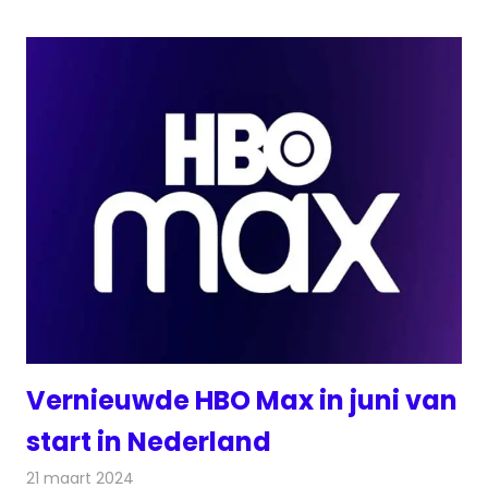
Vernieuwde HBO Max in juni van
start in Nederland
21 maart 2024
Redactie
On-demand