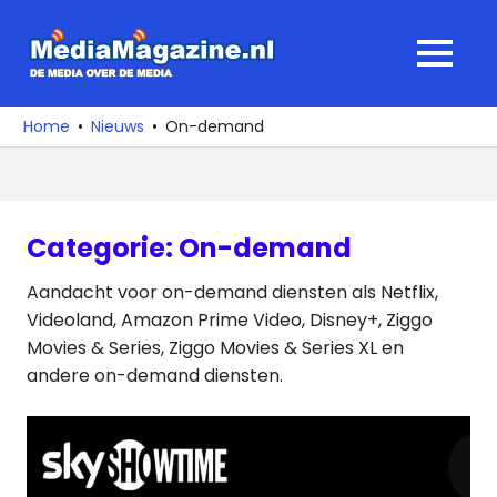
Ga
naar
MediaMagaz
MENU
de
De
inhoud
media
Home
Nieuws
On-demand
over
de
media
Categorie:
On-demand
Aandacht voor on-demand diensten als Netflix,
Videoland, Amazon Prime Video, Disney+, Ziggo
Movies & Series, Ziggo Movies & Series XL en
andere on-demand diensten.