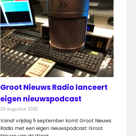
Groot Nieuws Radio lanceert
eigen nieuwspodcast
29 augustus 2025
Redactie
Radionieuws
Vanaf vrijdag 5 september komt Groot Nieuws
Radio met een eigen nieuwspodcast: Groot
Nieuws van de Week.