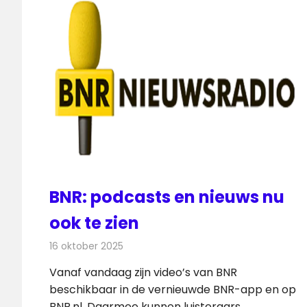
BNR: podcasts en nieuws nu
ook te zien
16 oktober 2025
Redactie
Radionieuws
Vanaf vandaag zijn video’s van BNR
beschikbaar in de vernieuwde BNR-app en op
BNR.nl. Daarmee kunnen luisteraars