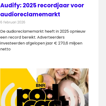
Audify: 2025 recordjaar voor
audioreclamemarkt
6 februari 2026
Redactie
Radionieuws
De audioreclamemarkt heeft in 2025 opnieuw
een record bereikt. Adverteerders
investeerden afgelopen jaar € 270,6 miljoen
netto