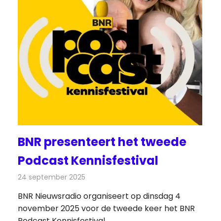
BNR presenteert het tweede
Podcast Kennisfestival
24 september 2025
Redactie
Radionieuws
BNR Nieuwsradio organiseert op dinsdag 4
november 2025 voor de tweede keer het BNR
Podcast Kennisfestival