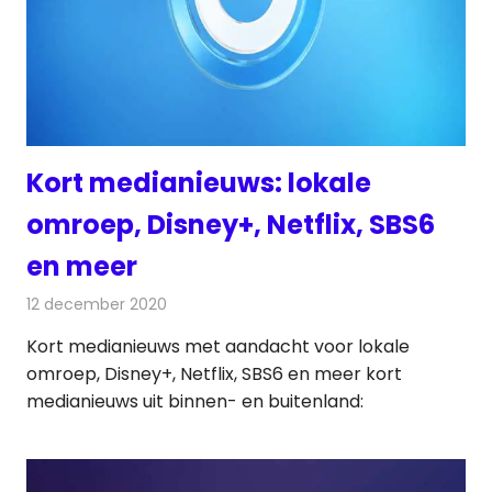
Kort medianieuws: lokale
omroep, Disney+, Netflix, SBS6
en meer
12 december 2020
Redactie
Andere media over de media
Kort medianieuws met aandacht voor lokale
omroep, Disney+, Netflix, SBS6 en meer kort
medianieuws uit binnen- en buitenland: