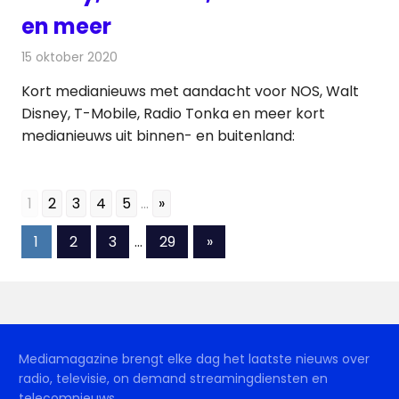
en meer
15 oktober 2020
Redactie
Andere media over de media
Kort medianieuws met aandacht voor NOS, Walt
Disney, T-Mobile, Radio Tonka en meer kort
medianieuws uit binnen- en buitenland:
1
2
3
4
5
...
»
Berichten
Volgende
1
2
3
…
29
»
berichten
paginering
Mediamagazine brengt elke dag het laatste nieuws over
radio, televisie, on demand streamingdiensten en
telecomnieuws.