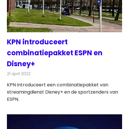
KPN introduceert
combinatiepakket ESPN en
Disney+
21 april 2022
Redactie
Televisienieuws
KPN introduceert een combinatiepakket van
streamingdienst Disney+ en de sportzenders van
ESPN.