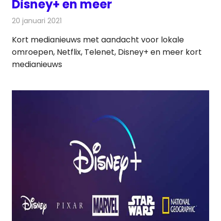
Disney+ en meer
20 januari 2021
Redactie
Andere media over de media
Kort medianieuws met aandacht voor lokale
omroepen, Netflix, Telenet, Disney+ en meer kort
medianieuws