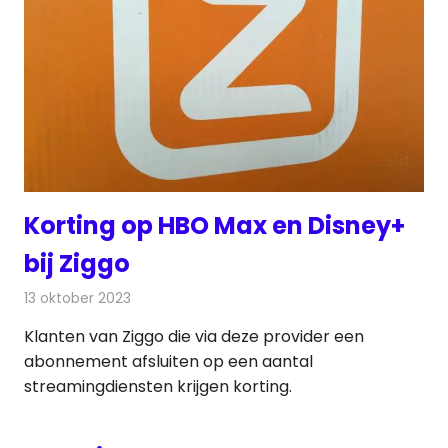
Korting op HBO Max en Disney+
bij Ziggo
13 oktober 2023
Redactie
Televisienieuws
Klanten van Ziggo die via deze provider een
abonnement afsluiten op een aantal
streamingdiensten krijgen korting.