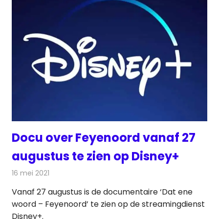
Docu over Feyenoord vanaf 27
augustus te zien op Disney+
16 mei 2021
Redactie
On-demand
Vanaf 27 augustus is de documentaire ‘Dat ene
woord – Feyenoord’ te zien op de streamingdienst
Disney+.