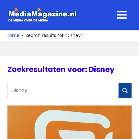
Ga
naar
MediaMagaz
MENU
de
De
inhoud
media
Home
Search results for “Disney ”
over
de
media
Zoekresultaten voor:
Disney
Zoeken
ZOEKE
naar: