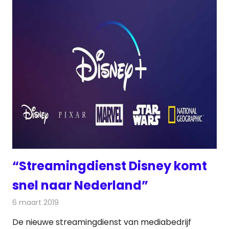
“Streamingdienst Disney komt
snel naar Nederland”
6 maart 2019
Redactie
Televisienieuws
De nieuwe streamingdienst van mediabedrijf