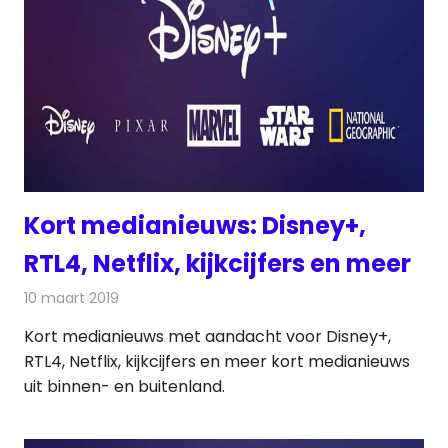
Kort medianieuws: Disney+,
RTL4, Netflix, kijkcijfers en meer
10 maart 2019
Redactie
Andere media over de media
Kort medianieuws met aandacht voor Disney+,
RTL4, Netflix, kijkcijfers en meer kort medianieuws
uit binnen- en buitenland.