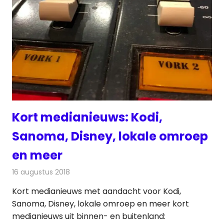
Kort medianieuws: Kodi,
Sanoma, Disney, lokale omroep
en meer
16 augustus 2018
Redactie
Andere media over de media
Kort medianieuws met aandacht voor Kodi,
Sanoma, Disney, lokale omroep en meer kort
medianieuws uit binnen- en buitenland: