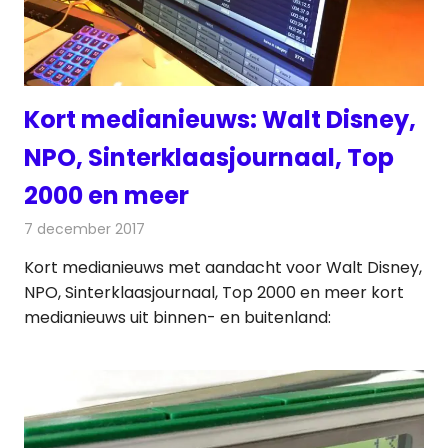
Kort medianieuws: Walt Disney,
NPO, Sinterklaasjournaal, Top
2000 en meer
7 december 2017
Redactie
Andere media over de media
,
Nieuws
Kort medianieuws met aandacht voor Walt Disney,
NPO, Sinterklaasjournaal, Top 2000 en meer kort
medianieuws uit binnen- en buitenland: