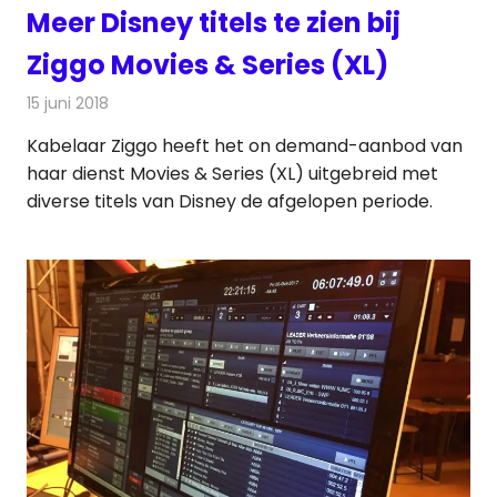
Meer Disney titels te zien bij
Ziggo Movies & Series (XL)
15 juni 2018
Redactie
Televisienieuws
Kabelaar Ziggo heeft het on demand-aanbod van
haar dienst Movies & Series (XL) uitgebreid met
diverse titels van Disney de afgelopen periode.