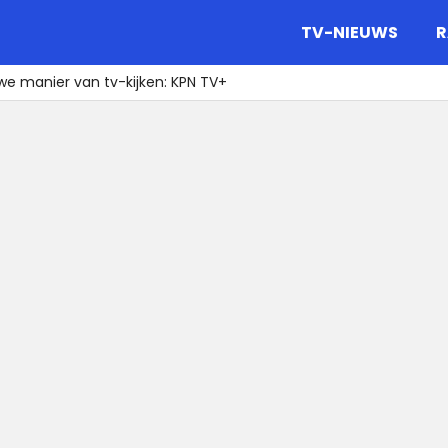
gazine.
TV-NIEUWS
R
we manier van tv-kijken: KPN TV+