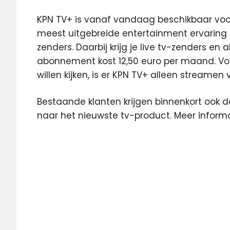
KPN TV+ is vanaf vandaag beschikbaar voor
meest uitgebreide entertainment ervaring 
zenders. Daarbij krijg je live tv-zenders en 
abonnement kost 12,50 euro per maand. Voo
willen kijken, is er KPN TV+ alleen streamen
Bestaande klanten krijgen binnenkort ook 
naar het nieuwste tv-product. Meer inform
4K
Android
TV
Dolby
Vision
KPN
KPN