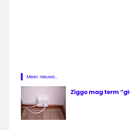
TV
televisie
Meer nieuws...
Ziggo mag term “gl