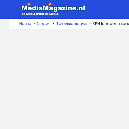
MediaMa
De
Ga
Home
Nieuws
Televisienieuws
KPN lanceert nieu
media
naar
over
de
de
inhoud
media