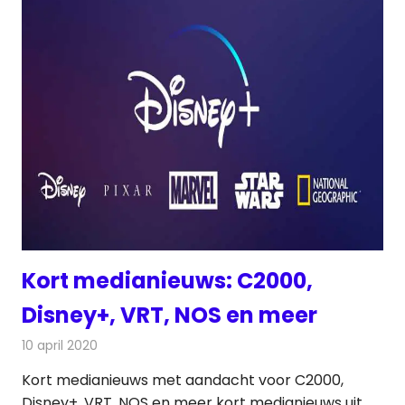
Kort medianieuws: C2000,
Disney+, VRT, NOS en meer
10 april 2020
Redactie
Andere media over de media
Kort medianieuws met aandacht voor C2000,
Disney+, VRT, NOS en meer kort medianieuws uit