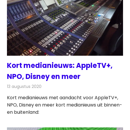
Kort medianieuws: AppleTV+,
NPO, Disney en meer
13 augustus 2020
Redactie
Andere media over de media
Kort medianieuws met aandacht voor AppleTV+,
NPO, Disney en meer kort medianieuws uit binnen-
en buitenland: