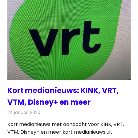
Kort medianieuws: KINK, VRT,
VTM, Disney+ en meer
24 januari 2020
Redactie
Andere media over de media
Kort medianieuws met aandacht voor KINK, VRT,
VTM, Disney+ en meer kort medianieuws uit