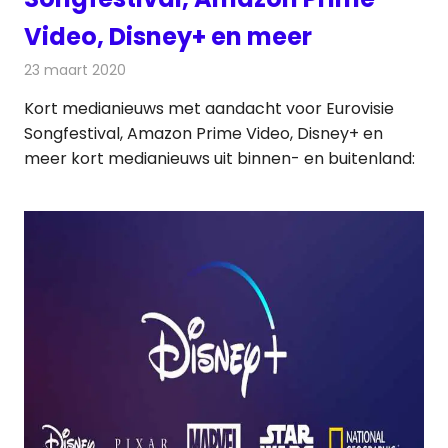
Video, Disney+ en meer
23 maart 2020
Redactie
Andere media over de media
Kort medianieuws met aandacht voor Eurovisie
Songfestival, Amazon Prime Video, Disney+ en
meer kort medianieuws uit binnen- en buitenland: