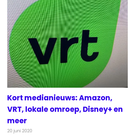
Kort medianieuws: Amazon,
VRT, lokale omroep, Disney+ en
meer
20 juni 2020
Redactie
Andere media over de media