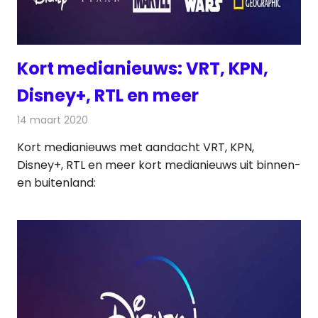
Kort medianieuws: VRT, KPN,
Disney+, RTL en meer
14 maart 2020
Redactie
Andere media over de media
Kort medianieuws met aandacht VRT, KPN,
Disney+, RTL en meer kort medianieuws uit binnen-
en buitenland: