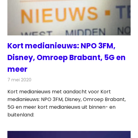
Kort medianieuws: NPO 3FM,
Disney, Omroep Brabant, 5G en
meer
7 mei 2020
Redactie
Andere media over de media
Kort medianieuws met aandacht voor Kort
medianieuws: NPO 3FM, Disney, Omroep Brabant,
5G en meer kort medianieuws uit binnen- en
buitenland: