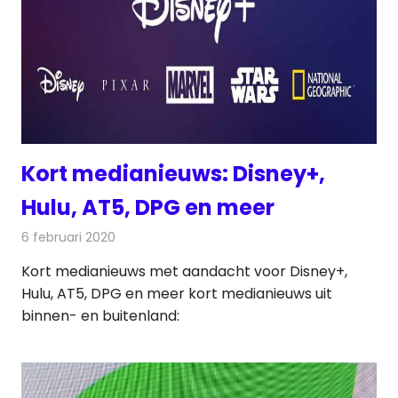
Kort medianieuws: Disney+,
Hulu, AT5, DPG en meer
6 februari 2020
Redactie
Andere media over de media
Kort medianieuws met aandacht voor Disney+,
Hulu, AT5, DPG en meer kort medianieuws uit
binnen- en buitenland: