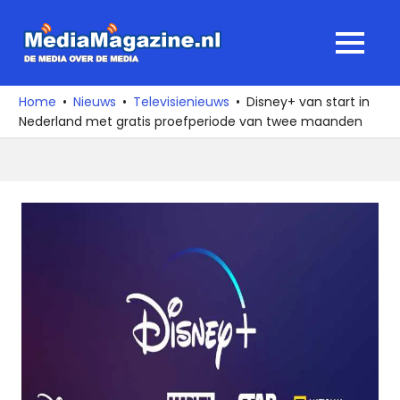
Ga
naar
MediaMagaz
MENU
de
De
inhoud
media
Home
Nieuws
Televisienieuws
Disney+ van start in
over
Nederland met gratis proefperiode van twee maanden
de
media