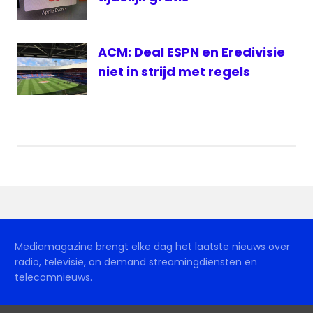
ACM: Deal ESPN en Eredivisie
niet in strijd met regels
Mediamagazine brengt elke dag het laatste nieuws over
radio, televisie, on demand streamingdiensten en
telecomnieuws.