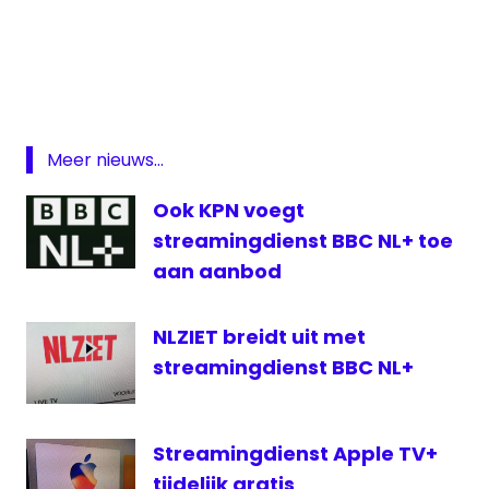
Disney
Disney
streaming
lancering
On
Meer nieuws...
Demand
Ook KPN voegt
proefperiode
streamingdienst BBC NL+ toe
Streamingdienst
aan aanbod
NLZIET breidt uit met
streamingdienst BBC NL+
Streamingdienst Apple TV+
tijdelijk gratis