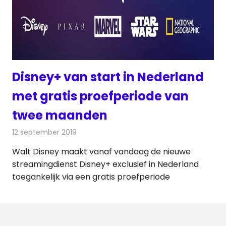
Disney+ van start in Nederland
met gratis proefperiode van
twee maanden
12 september 2019
Redactie
Televisienieuws
Walt Disney maakt vanaf vandaag de nieuwe
streamingdienst Disney+ exclusief in Nederland
toegankelijk via een gratis proefperiode