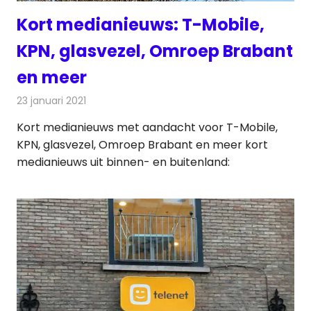
Kort medianieuws: T-Mobile,
KPN, glasvezel, Omroep Brabant
en meer
23 januari 2021
Redactie
Andere media over de media
Kort medianieuws met aandacht voor T-Mobile,
KPN, glasvezel, Omroep Brabant en meer kort
medianieuws uit binnen- en buitenland: