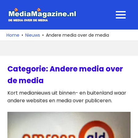
Ga
naar
MediaMagaz
MENU
de
De
inhoud
media
Home
Nieuws
Andere media over de media
over
de
media
Categorie:
Andere media over
de media
Kort medianieuws uit binnen- en buitenland waar
andere websites en media over publiceren.