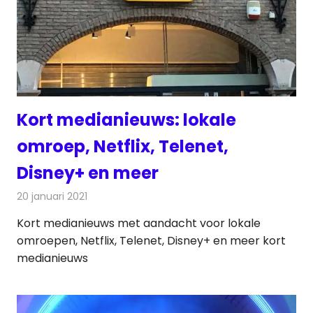
Kort medianieuws: lokale
omroep, Netflix, Telenet,
Disney+ en meer
20 januari 2021
Redactie
Andere media over de media
Kort medianieuws met aandacht voor lokale
omroepen, Netflix, Telenet, Disney+ en meer kort
medianieuws