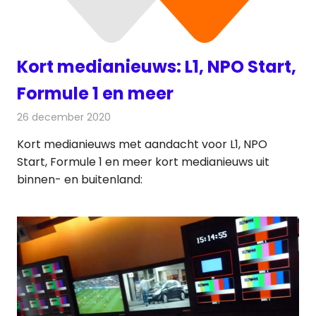
Kort medianieuws: L1, NPO Start,
Formule 1 en meer
26 december 2020
Redactie
Andere media over de media
Kort medianieuws met aandacht voor L1, NPO
Start, Formule 1 en meer kort medianieuws uit
binnen- en buitenland: