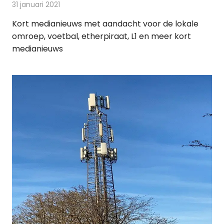
31 januari 2021
Redactie
Andere media over de media
Kort medianieuws met aandacht voor de lokale
omroep, voetbal, etherpiraat, L1 en meer kort
medianieuws