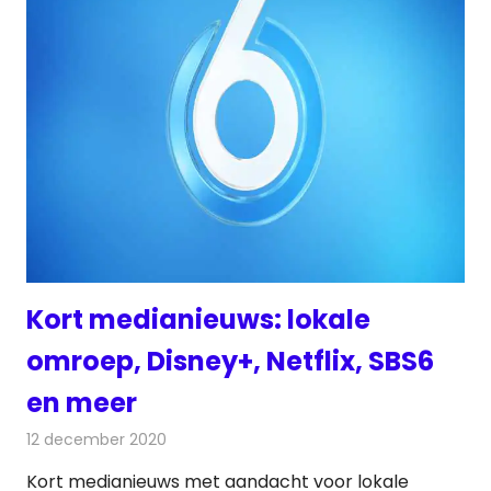
Kort medianieuws: lokale
omroep, Disney+, Netflix, SBS6
en meer
12 december 2020
Redactie
Andere media over de media
Kort medianieuws met aandacht voor lokale