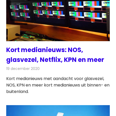
Kort medianieuws: NOS,
glasvezel, Netflix, KPN en meer
19 december 2020
Redactie
Andere media over de media
Kort medianieuws met aandacht voor glasvezel,
NOS, KPN en meer kort medianieuws uit binnen- en
buitenland.