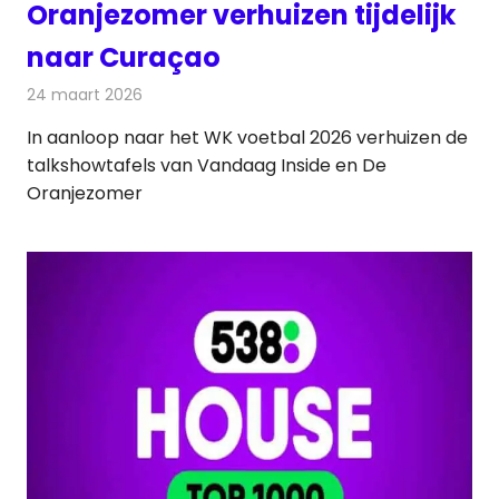
Oranjezomer verhuizen tijdelijk
naar Curaçao
24 maart 2026
Redactie
Televisienieuws
In aanloop naar het WK voetbal 2026 verhuizen de
talkshowtafels van Vandaag Inside en De
Oranjezomer