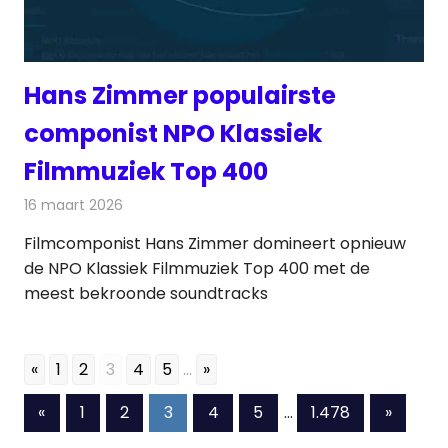
Hans Zimmer populairste
componist NPO Klassiek
Filmmuziek Top 400
16 maart 2026
Redactie
Radionieuws
Filmcomponist Hans Zimmer domineert opnieuw
de NPO Klassiek Filmmuziek Top 400 met de
meest bekroonde soundtracks
«
1
2
3
4
5
...
»
Berichten
Vorige
Volgen
«
1
2
3
4
5
…
1.478
»
berichten
bericht