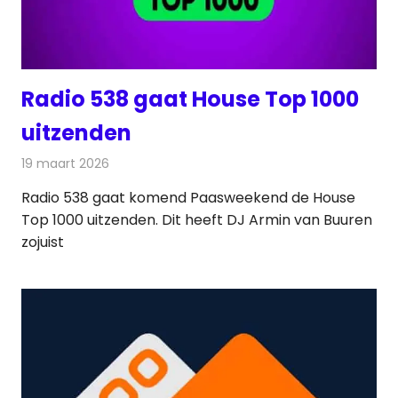
Radio 538 gaat House Top 1000
uitzenden
19 maart 2026
Redactie
Radionieuws
Radio 538 gaat komend Paasweekend de House
Top 1000 uitzenden. Dit heeft DJ Armin van Buuren
zojuist