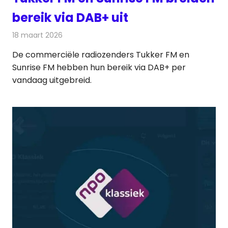
bereik via DAB+ uit
18 maart 2026
Redactie
Radionieuws
De commerciële radiozenders Tukker FM en
Sunrise FM hebben hun bereik via DAB+ per
vandaag uitgebreid.