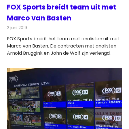
FOX Sports breidt team uit met
Marco van Basten
2 juni 2019
Redactie
Televisienieuws
FOX Sports breidt het team met analisten uit met
Marco van Basten. De contracten met analisten
Arnold Bruggink en John de Wolf zijn verlengd.