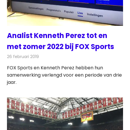
Analist Kenneth Perez tot en
met zomer 2022 bij FOX Sports
26 februari 2019
Redactie
Televisienieuws
FOX Sports en Kenneth Perez hebben hun
samenwerking verlengd voor een periode van drie
jaar.