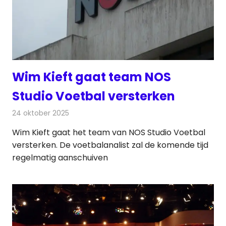
Wim Kieft gaat team NOS
Studio Voetbal versterken
24 oktober 2025
Redactie
Televisienieuws
Wim Kieft gaat het team van NOS Studio Voetbal
versterken. De voetbalanalist zal de komende tijd
regelmatig aanschuiven