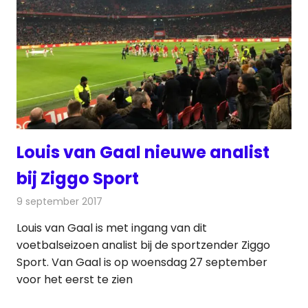
Louis van Gaal nieuwe analist
bij Ziggo Sport
9 september 2017
Redactie
Nieuws
,
Televisienieuws
Louis van Gaal is met ingang van dit
voetbalseizoen analist bij de sportzender Ziggo
Sport. Van Gaal is op woensdag 27 september
voor het eerst te zien