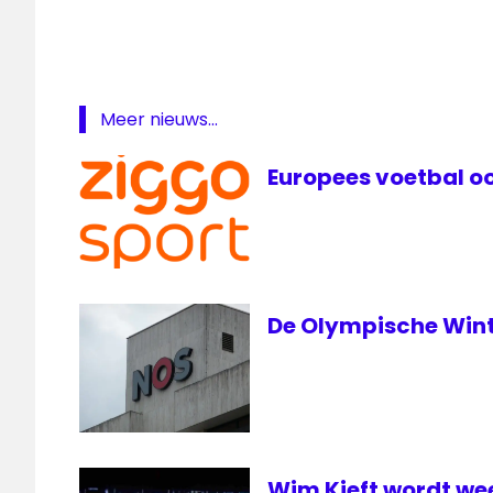
Adriaanse
eredivisie
NOS
NOS
Meer nieuws...
Studio
Voetbal
Europees voetbal oo
NPO
1
voetbal
De Olympische Wint
Wim Kieft wordt we