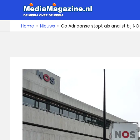
Ga
MediaMa
naar
de
De
Home
Nieuws
Co Adriaanse stopt als analist bij N
media
inhoud
over
de
media