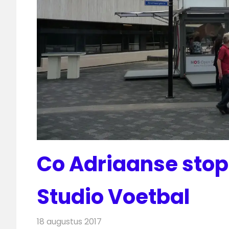
Co Adriaanse stopt
Studio Voetbal
18 augustus 2017
Redactie
Nieuws
,
Televisienieuws