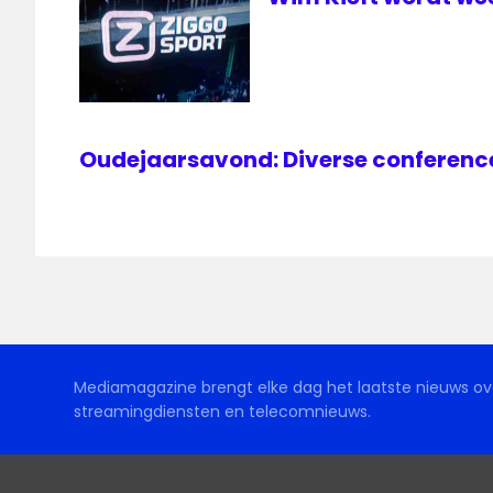
Oudejaarsavond: Diverse conference
Mediamagazine brengt elke dag het laatste nieuws ove
streamingdiensten en telecomnieuws.