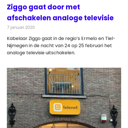
Ziggo gaat door met
afschakelen analoge televisie
7 januari 2020
Redactie
Televisienieuws
Kabelaar Ziggo gaat in de regio’s Ermelo en Tiel-
Nijmegen in de nacht van 24 op 25 februari het
analoge televisie uitschakelen.