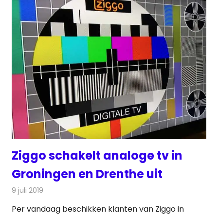
Ziggo schakelt analoge tv in
Groningen en Drenthe uit
9 juli 2019
Redactie
Televisienieuws
Per vandaag beschikken klanten van Ziggo in