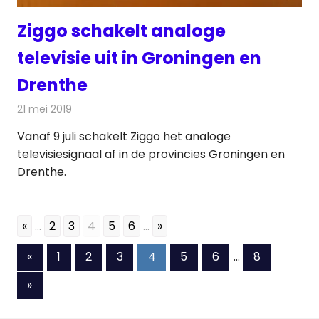
Ziggo schakelt analoge
televisie uit in Groningen en
Drenthe
21 mei 2019
Redactie
Televisienieuws
Vanaf 9 juli schakelt Ziggo het analoge
televisiesignaal af in de provincies Groningen en
Drenthe.
«
...
2
3
4
5
6
...
»
Berichten
Vorige
«
1
2
3
4
5
6
…
8
berichten
paginering
Volgende
»
berichten