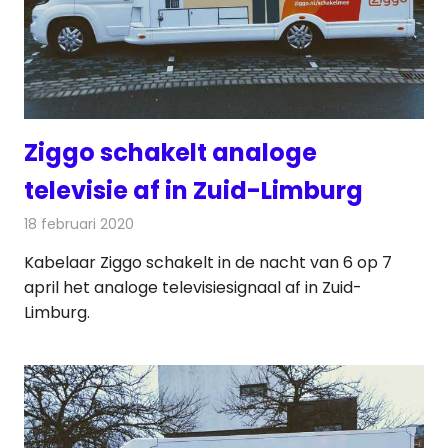
Ziggo schakelt analoge
televisie af in Zuid-Limburg
18 februari 2020
Redactie
Radionieuws
Kabelaar Ziggo schakelt in de nacht van 6 op 7
april het analoge televisiesignaal af in Zuid-
Limburg.