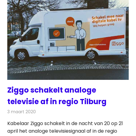
Ziggo schakelt analoge
televisie af in regio Tilburg
3 maart 2020
Redactie
Televisienieuws
Kabelaar Ziggo schakelt in de nacht van 20 op 21
april het analoge televisiesignaal af in de regio