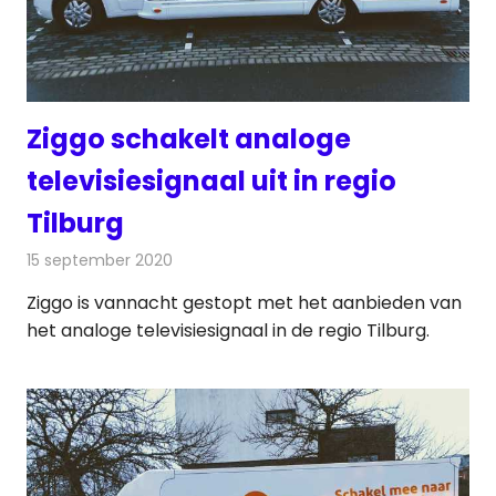
Ziggo schakelt analoge
televisiesignaal uit in regio
Tilburg
15 september 2020
Redactie
Televisienieuws
Ziggo is vannacht gestopt met het aanbieden van
het analoge televisiesignaal in de regio Tilburg.