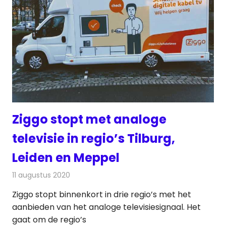
Ziggo stopt met analoge
televisie in regio’s Tilburg,
Leiden en Meppel
11 augustus 2020
Redactie
Televisienieuws
Ziggo stopt binnenkort in drie regio’s met het
aanbieden van het analoge televisiesignaal. Het
gaat om de regio’s