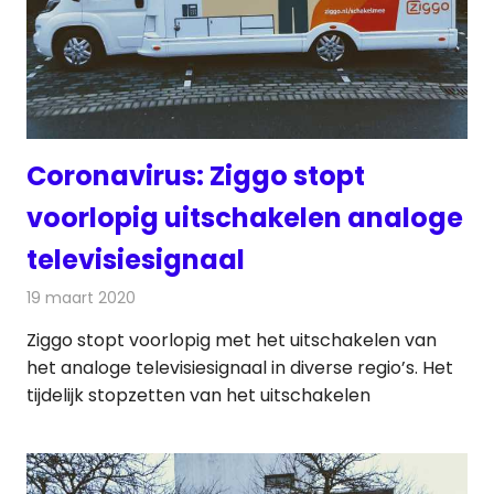
Coronavirus: Ziggo stopt
voorlopig uitschakelen analoge
televisiesignaal
19 maart 2020
Redactie
Televisienieuws
Ziggo stopt voorlopig met het uitschakelen van
het analoge televisiesignaal in diverse regio’s. Het
tijdelijk stopzetten van het uitschakelen