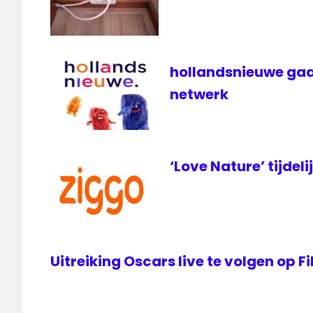
televisie
ziggo
Zuid-
Limburg
hollandsnieuwe gaa
netwerk
‘Love Nature’ tijdeli
Uitreiking Oscars live te volgen op 