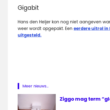
Gigabit
Hans den Heijer kon nog niet aangeven wan
weer wordt opgepakt. Een
eerdere uitrol i
uitgesteld.
analoge
televisie
digitale
televisie
Gigabit
Internet
Meer nieuws...
Noord-
Holland
Ziggo mag term “gl
uitschakelen
analoge