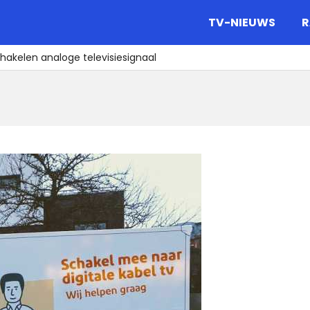
gazine.
TV-NIEUWS
R
chakelen analoge televisiesignaal