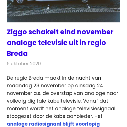
Ziggo schakelt eind november
analoge televisie uit in regio
Breda
6 oktober 2020
Redactie
Televisienieuws
De regio Breda maakt in de nacht van
maandag 23 november op dinsdag 24
november a.s. de overstap van analoge naar
volledig digitale kabeltelevisie.
Vanaf dat
moment wordt het analoge televisiesignaal
stopgezet door de kabelaanbieder. Het
analoge radiosignaal blijft voorlopig