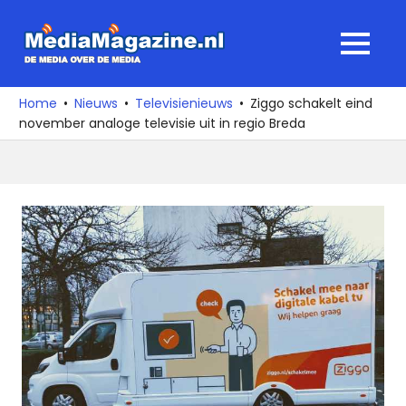
Ga
naar
MediaMagaz
MENU
de
De
inhoud
media
Home
Nieuws
Televisienieuws
Ziggo schakelt eind
over
november analoge televisie uit in regio Breda
de
media