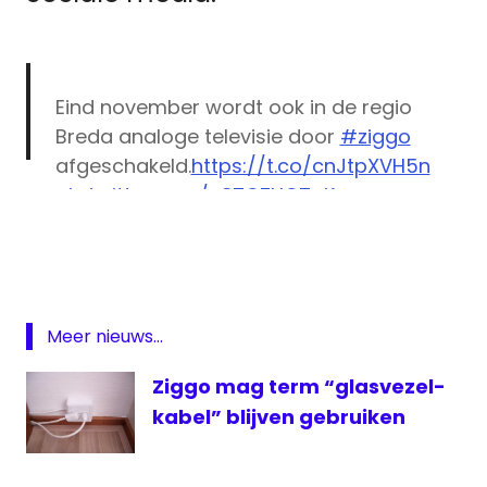
Eind november wordt ook in de regio
Breda analoge televisie door
#ziggo
afgeschakeld.
https://t.co/cnJtpXVH5n
pic.twitter.com/u87OZUQ7pK
analoge
televisie
— MediaMagazine.nl (@Mediamagazine)
Breda
October 6, 2020
digitale
televisie
Meer nieuws...
Internet
Ziggo mag term “glasvezel-
televisie
kabel” blijven gebruiken
ziggo