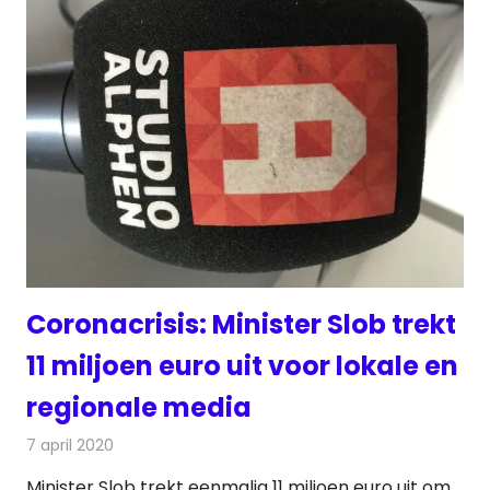
Coronacrisis: Minister Slob trekt
11 miljoen euro uit voor lokale en
regionale media
7 april 2020
Redactie
Radionieuws
Minister Slob trekt eenmalig 11 miljoen euro uit om