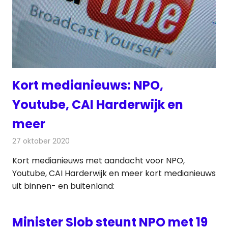
Kort medianieuws: NPO,
Youtube, CAI Harderwijk en
meer
27 oktober 2020
Redactie
Andere media over de media
Kort medianieuws met aandacht voor NPO,
Youtube, CAI Harderwijk en meer kort medianieuws
uit binnen- en buitenland:
Minister Slob steunt NPO met 19