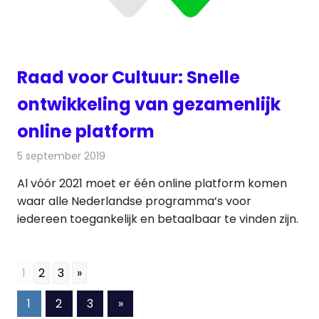
Raad voor Cultuur: Snelle
ontwikkeling van gezamenlijk
online platform
5 september 2019
Redactie
Televisienieuws
Al vóór 2021 moet er één online platform komen
waar alle Nederlandse programma’s voor
iedereen toegankelijk en betaalbaar te vinden zijn.
1
2
3
»
Berichten
Volgende
1
2
3
»