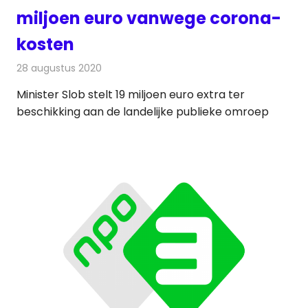
miljoen euro vanwege corona-
kosten
28 augustus 2020
Redactie
Televisienieuws
Minister Slob stelt 19 miljoen euro extra ter
beschikking aan de landelijke publieke omroep