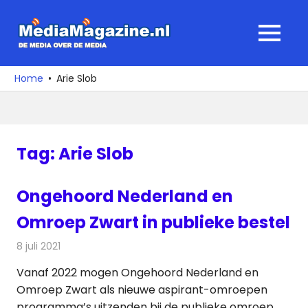
Ga
naar
MediaMagaz
MENU
de
De
inhoud
media
Home
Arie Slob
over
de
media
Tag:
Arie Slob
Ongehoord Nederland en
Omroep Zwart in publieke bestel
8 juli 2021
Redactie
Televisienieuws
Vanaf 2022 mogen Ongehoord Nederland en
Omroep Zwart als nieuwe aspirant-omroepen
programma’s uitzenden bij de publieke omroep.