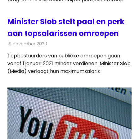
Minister Slob stelt paal en perk
aan topsalarissen omroepen
19 november 2020
Redactie
Televisienieuws
Topbestuurders van publieke omroepen gaan
vanaf 1 januari 2021 minder verdienen. Minister Slob
(Media) verlaagt hun maximumsalaris