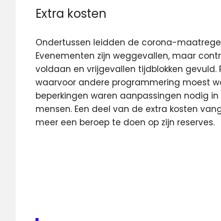
Extra kosten
Ondertussen leidden de corona-maatregelen
Evenementen zijn weggevallen, maar cont
voldaan en vrijgevallen tijdblokken gevul
waarvoor andere programmering moest wor
beperkingen waren aanpassingen nodig in s
mensen. Een deel van de extra kosten vang
meer een beroep te doen op zijn reserves.
Arie
Slob
Corona
minister
NPO
steun