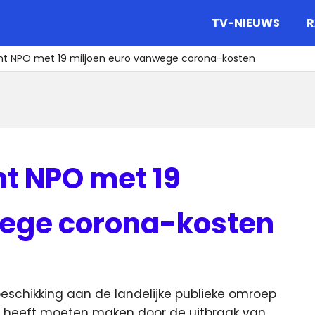
gazine.
TV-NIEUWS
R
unt NPO met 19 miljoen euro vanwege corona-kosten
nt NPO met 19
wege corona-kosten
r beschikking aan de landelijke publieke omroep
ar heeft moeten maken door de uitbraak van