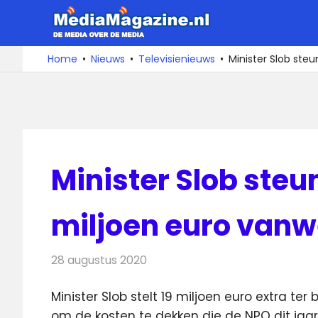
Ga
MediaMa
naar
de
De
Home
Nieuws
Televisienieuws
Minister Slob ste
media
inhoud
over
de
media
Minister Slob steu
miljoen euro van
28 augustus 2020
Redactie
Televisienieuws
Minister Slob stelt 19 miljoen euro extra te
om de kosten te dekken die de NPO dit ja