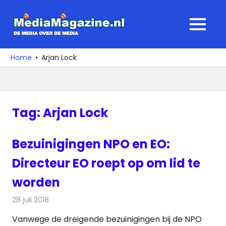
Ga
naar
MediaMagaz
MENU
de
De
inhoud
media
Home
Arjan Lock
over
de
media
Tag:
Arjan Lock
Bezuinigingen NPO en EO:
Directeur EO roept op om lid te
worden
28 juli 2018
Redactie
Televisienieuws
Vanwege de dreigende bezuinigingen bij de NPO