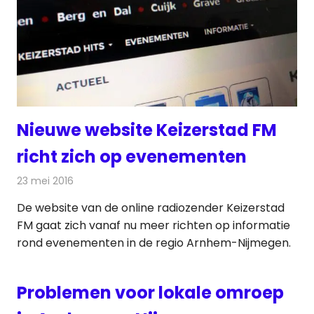
Nieuwe website Keizerstad FM
richt zich op evenementen
23 mei 2016
Redactie
Internet
,
Nieuws
,
Radionieuws
De website van de online radiozender Keizerstad
FM gaat zich vanaf nu meer richten op informatie
rond evenementen in de regio Arnhem-Nijmegen.
Problemen voor lokale omroep