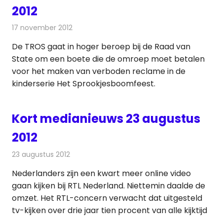
2012
17 november 2012
Redactie
Andere media over de media
De TROS gaat in hoger beroep bij de Raad van
State om een boete die de omroep moet betalen
voor het maken van verboden reclame in de
kinderserie Het Sprookjesboomfeest.
Kort medianieuws 23 augustus
2012
23 augustus 2012
Redactie
Andere media over de media
Nederlanders zijn een kwart meer online video
gaan kijken bij RTL Nederland. Niettemin daalde de
omzet. Het RTL-concern verwacht dat uitgesteld
tv-kijken over drie jaar tien procent van alle kijktijd