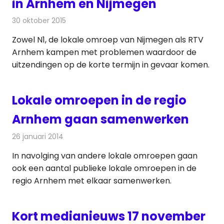
in Arnhem en Nijmegen
30 oktober 2015
Redactie
Nieuws
,
Radionieuws
,
Televisienieuws
Zowel N1, de lokale omroep van Nijmegen als RTV
Arnhem kampen met problemen waardoor de
uitzendingen op de korte termijn in gevaar komen.
Lokale omroepen in de regio
Arnhem gaan samenwerken
26 januari 2014
Redactie
Radionieuws
In navolging van andere lokale omroepen gaan
ook een aantal publieke lokale omroepen in de
regio Arnhem met elkaar samenwerken.
Kort medianieuws 17 november