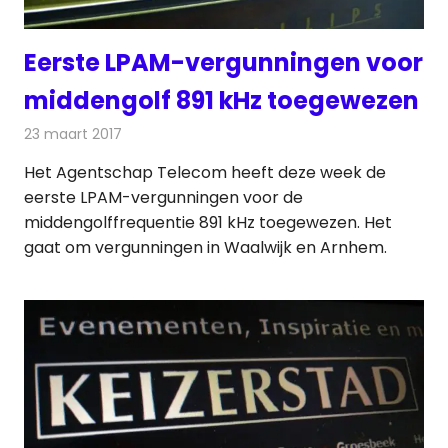
Eerste LPAM-vergunningen voor
middengolf 891 kHz toegewezen
23 maart 2017
Redactie
Nieuws
,
Radionieuws
Het Agentschap Telecom heeft deze week de
eerste LPAM-vergunningen voor de
middengolffrequentie 891 kHz toegewezen. Het
gaat om vergunningen in Waalwijk en Arnhem.