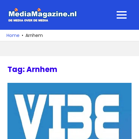
Ga
naar
MediaMagaz
MENU
de
De
inhoud
media
Home
Arnhem
over
de
media
Tag:
Arnhem