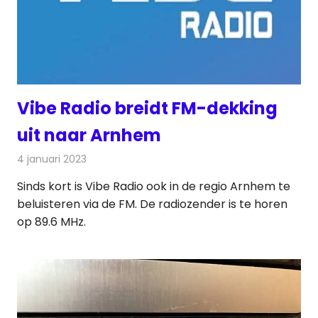
Vibe Radio breidt FM-dekking
uit naar Arnhem
4 januari 2023
Redactie
Radionieuws
Sinds kort is Vibe Radio ook in de regio Arnhem te
beluisteren via de FM. De radiozender is te horen
op 89.6 MHz.