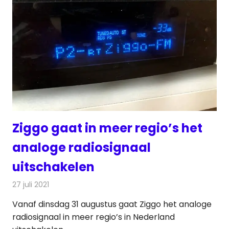
Ziggo gaat in meer regio’s het
analoge radiosignaal
uitschakelen
27 juli 2021
Redactie
Radionieuws
Vanaf dinsdag 31 augustus gaat Ziggo het analoge
radiosignaal in meer regio’s in Nederland