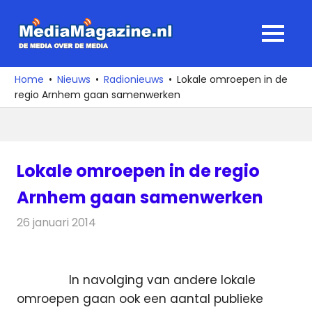
Ga
naar
MediaMagaz
MENU
de
De
inhoud
media
Home
Nieuws
Radionieuws
Lokale omroepen in de
over
regio Arnhem gaan samenwerken
de
media
Lokale omroepen in de regio
Arnhem gaan samenwerken
26 januari 2014
Redactie
Radionieuws
In navolging van andere lokale
omroepen gaan ook een aantal publieke