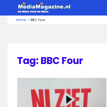
Ga
MediaMa
naar
de
De
Home
BBC Four
media
inhoud
over
de
media
Tag:
BBC Four