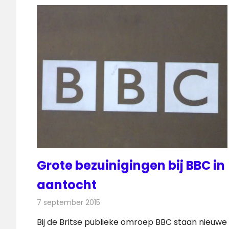
Grote bezuinigingen bij BBC in
aantocht
7 september 2015
Redactie
Nieuws
,
Televisienieuws
Bij de Britse publieke omroep BBC staan nieuwe