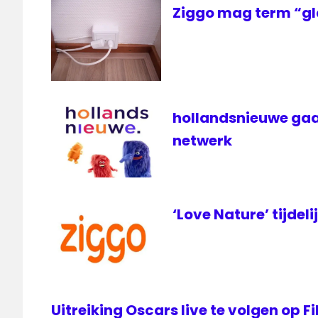
Movies
Ziggo mag term “gl
series
televisie
ziggo
hollandsnieuwe gaa
netwerk
‘Love Nature’ tijdeli
Uitreiking Oscars live te volgen op 