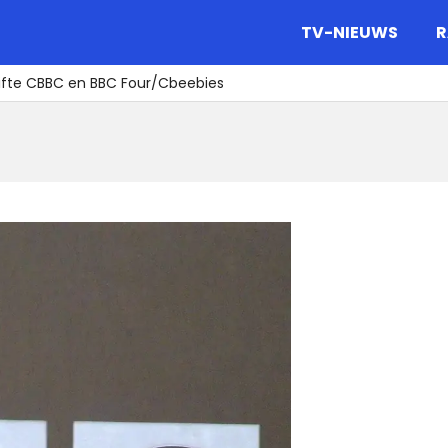
gazine.
TV-NIEUWS
R
gifte CBBC en BBC Four/Cbeebies