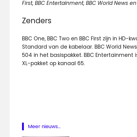
First, BBC Entertainment, BBC World News e
Zenders
BBC One, BBC Two en BBC First zijn in HD-kwal
Standard van de kabelaar. BBC World News 
504 in het basispakket. BBC Entertainment i
XL-pakket op kanaal 65.
BBC
BBC
Four
CBBC
Cbeebies
digitale
Meer nieuws...
televisie