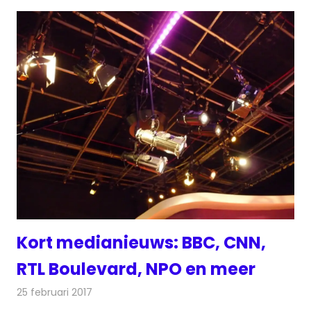
Kort medianieuws: BBC, CNN,
RTL Boulevard, NPO en meer
25 februari 2017
Redactie
Andere media over de media
,
Nieuws