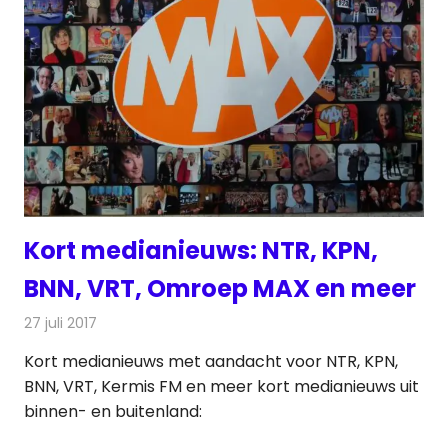
Kort medianieuws: NTR, KPN,
BNN, VRT, Omroep MAX en meer
27 juli 2017
Redactie
Andere media over de media
,
Nieuws
Kort medianieuws met aandacht voor NTR, KPN,
BNN, VRT, Kermis FM en meer kort medianieuws uit
binnen- en buitenland: