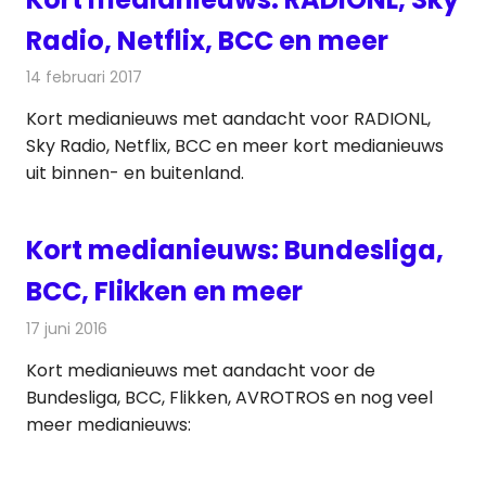
Radio, Netflix, BCC en meer
14 februari 2017
Redactie
Andere media over de media
,
Nieuws
Kort medianieuws met aandacht voor RADIONL,
Sky Radio, Netflix, BCC en meer kort medianieuws
uit binnen- en buitenland.
Kort medianieuws: Bundesliga,
BCC, Flikken en meer
17 juni 2016
Redactie
Andere media over de media
,
Nieuws
Kort medianieuws met aandacht voor de
Bundesliga, BCC, Flikken, AVROTROS en nog veel
meer medianieuws: