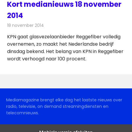
Kort medianieuws 18 november
2014
18 november 2014
Redactie
Andere media over de media
KPN gaat glasvezelaanbieder Reggefiber volledig
overnemen, zo maakt het Nederlandse bedrijf
dinsdag bekend. Het belang van KPN in Reggefiber
wordt verhoogd naar 100 procent.
Mediamagazine brengt elke dag het laatste nieuws over
radio, televisie, on demand streamingdiensten en
telecomnieuws.