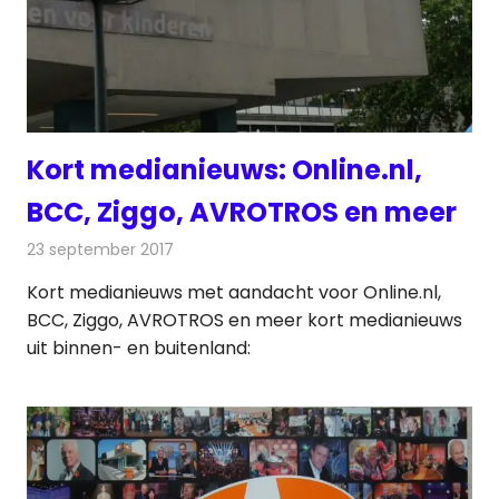
Kort medianieuws: Online.nl,
BCC, Ziggo, AVROTROS en meer
23 september 2017
Redactie
Andere media over de media
,
Nieuws
Kort medianieuws met aandacht voor Online.nl,
BCC, Ziggo, AVROTROS en meer kort medianieuws
uit binnen- en buitenland: