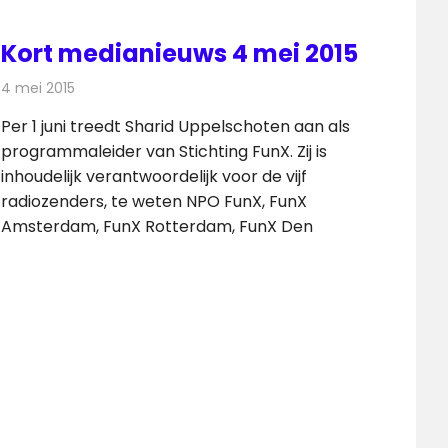
Kort medianieuws 4 mei 2015
4 mei 2015
Redactie
Andere media over de media
Per 1 juni treedt Sharid Uppelschoten aan als
programmaleider van Stichting FunX. Zij is
inhoudelijk verantwoordelijk voor de vijf
radiozenders, te weten NPO FunX, FunX
Amsterdam, FunX Rotterdam, FunX Den