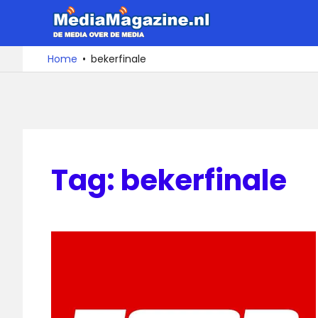
Ga
MediaMa
naar
de
De
Home
bekerfinale
media
inhoud
over
de
media
Tag:
bekerfinale