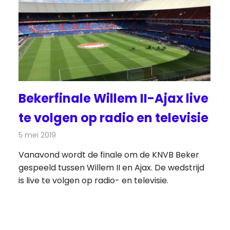
Bekerfinale Willem II-Ajax live
te volgen op radio en televisie
5 mei 2019
Redactie
Televisienieuws
Vanavond wordt de finale om de KNVB Beker
gespeeld tussen Willem II en Ajax. De wedstrijd
is live te volgen op radio- en televisie.