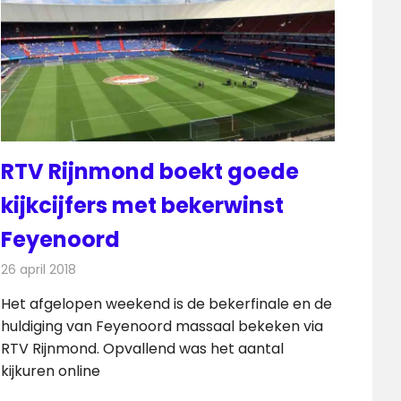
RTV Rijnmond boekt goede
kijkcijfers met bekerwinst
Feyenoord
26 april 2018
Redactie
Nieuws
,
Televisienieuws
Het afgelopen weekend is de bekerfinale en de
huldiging van Feyenoord massaal bekeken via
RTV Rijnmond. Opvallend was het aantal
kijkuren online