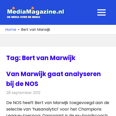
Ga
naar
MediaMagaz
MENU
de
De
inhoud
media
Home
Bert van Marwijk
over
de
media
Tag:
Bert van Marwijk
Van Marwijk gaat analyseren
bij de NOS
28 september 2012
Redactie
Televisienieuws
De NOS heeft Bert van Marwijk toegevoegd aan de
selectie van ‘huisanalytici’ voor het Champions
League-toernooi. Daarnaast is de ex-bondscoach