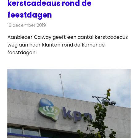
kerstcadeaus rond de
feestdagen
16 december 2019
Redactie
Televisienieuws
Aanbieder Caiway geeft een aantal kerstcadeaus
weg aan haar klanten rond de komende
feestdagen.