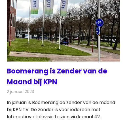
Boomerang is Zender van de
Maand bij KPN
2 januari 2023
Redactie
Televisienieuws
In januari is Boomerang de zender van de maand
bij KPN TV. De zender is voor iedereen met
Interactieve televisie te zien via kanaal 42.