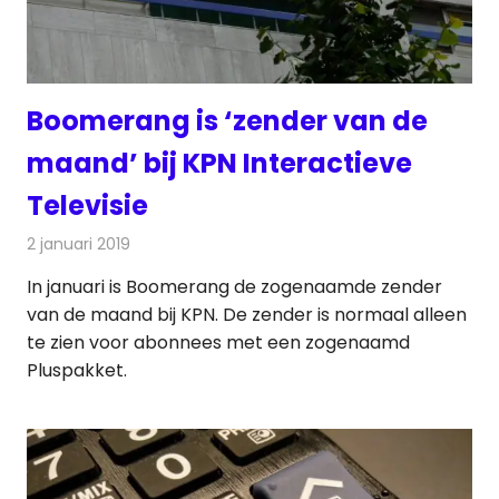
Boomerang is ‘zender van de
maand’ bij KPN Interactieve
Televisie
2 januari 2019
Redactie
Televisienieuws
In januari is Boomerang de zogenaamde zender
van de maand bij KPN. De zender is normaal alleen
te zien voor abonnees met een zogenaamd
Pluspakket.