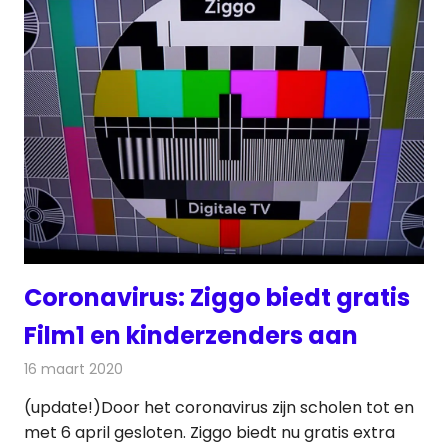
Coronavirus: Ziggo biedt gratis
Film1 en kinderzenders aan
16 maart 2020
Redactie
Televisienieuws
(update!)Door het coronavirus zijn scholen tot en
met 6 april gesloten. Ziggo biedt nu gratis extra