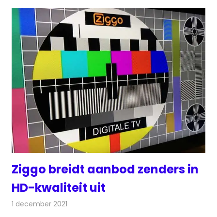
Ziggo breidt aanbod zenders in
HD-kwaliteit uit
1 december 2021
Redactie
Televisienieuws