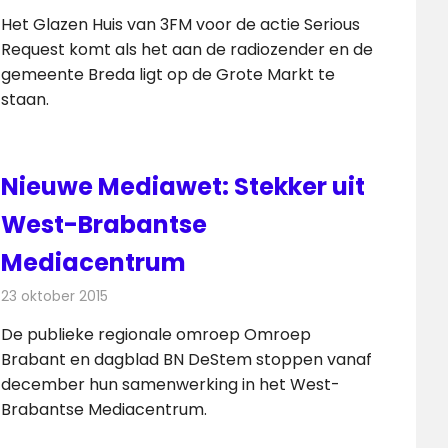
Het Glazen Huis van 3FM voor de actie Serious
Request komt als het aan de radiozender en de
gemeente Breda ligt op de Grote Markt te
staan.
Nieuwe Mediawet: Stekker uit
West-Brabantse
Mediacentrum
23 oktober 2015
Redactie
Nieuws
,
Radionieuws
,
Televisienieuws
De publieke regionale omroep Omroep
Brabant en dagblad BN DeStem stoppen vanaf
december hun samenwerking in het West-
Brabantse Mediacentrum.