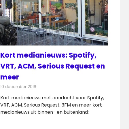
Kort medianieuws: Spotify,
VRT, ACM, Serious Request en
meer
10 december 2016
Redactie
Andere media over de media
,
Nieuws
Kort medianieuws met aandacht voor Spotify,
VRT, ACM, Serious Request, 3FM en meer kort
medianieuws uit binnen- en buitenland: