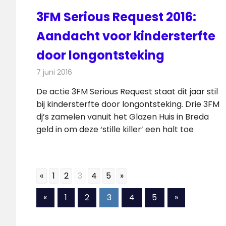
3FM Serious Request 2016:
Aandacht voor kindersterfte
door longontsteking
7 juni 2016
Redactie
Nieuws
,
Radionieuws
De actie 3FM Serious Request staat dit jaar stil
bij kindersterfte door longontsteking. Drie 3FM
dj’s zamelen vanuit het Glazen Huis in Breda
geld in om deze ‘stille killer’ een halt toe
«
1
2
3
4
5
»
Berichten
Vorige
Volgende
«
1
2
3
4
5
»
berichten
berichten
paginering