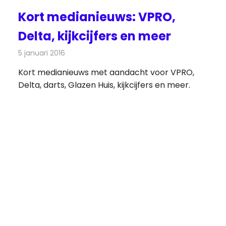
Kort medianieuws: VPRO,
Delta, kijkcijfers en meer
5 januari 2016
Redactie
Andere media over de media
,
Nieuws
Kort medianieuws met aandacht voor VPRO,
Delta, darts, Glazen Huis, kijkcijfers en meer.