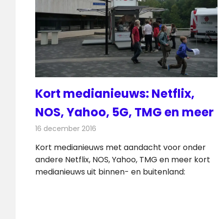
Kort medianieuws: Netflix,
NOS, Yahoo, 5G, TMG en meer
16 december 2016
Redactie
Andere media over de media
,
Nieu
Kort medianieuws met aandacht voor onder
andere Netflix, NOS, Yahoo, TMG en meer kort
medianieuws uit binnen- en buitenland: