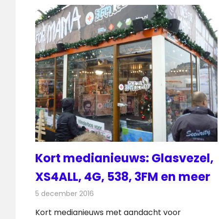
Kort medianieuws: Glasvezel,
XS4ALL, 4G, 538, 3FM en meer
5 december 2016
Redactie
Andere media over de media
,
Nieuw
Kort medianieuws met aandacht voor