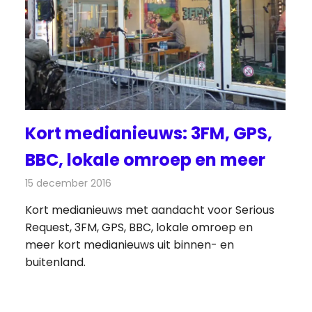
Kort medianieuws: 3FM, GPS,
BBC, lokale omroep en meer
ws
15 december 2016
Redactie
Andere media over de media
,
Nieuws
Kort medianieuws met aandacht voor Serious
Request, 3FM, GPS, BBC, lokale omroep en
meer kort medianieuws uit binnen- en
buitenland.