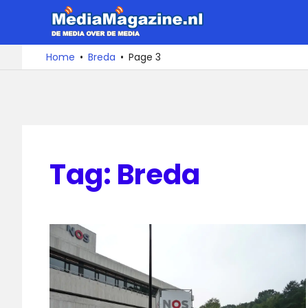
Ga
MediaMa
naar
de
De
Home
Breda
Page 3
media
inhoud
over
de
media
Tag:
Breda