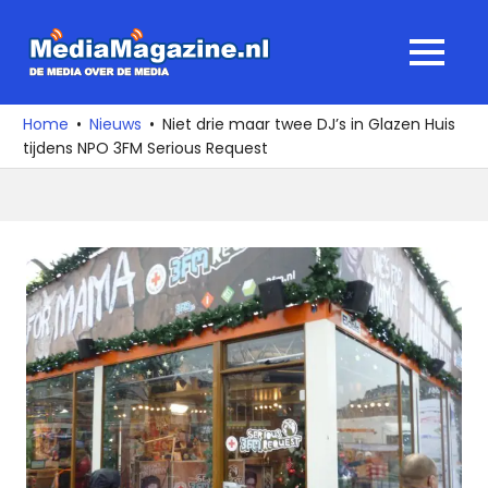
Ga
naar
MediaMagaz
MENU
de
De
inhoud
media
Home
Nieuws
Niet drie maar twee DJ’s in Glazen Huis
over
tijdens NPO 3FM Serious Request
de
media