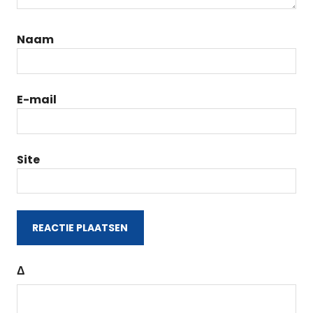
Naam
E-mail
Site
Δ