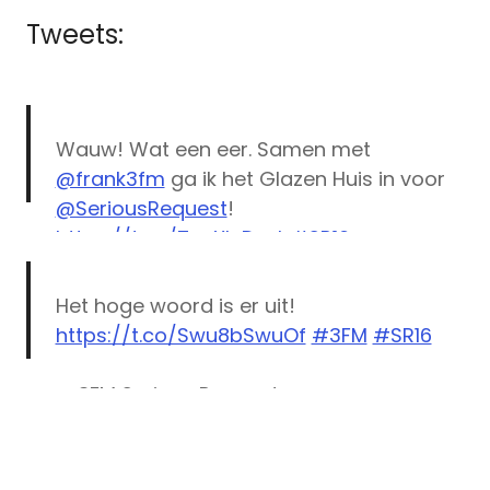
Tweets:
Wauw! Wat een eer. Samen met
@frank3fm
ga ik het Glazen Huis in voor
@SeriousRequest
!
https://t.co/7pyXInDqxL
#SR16
pic.twitter.com/lYn7kBRbFZ
Het hoge woord is er uit!
— Domien Verschuuren (@Domien)
https://t.co/Swu8bSwuOf
#3FM
#SR16
November 22, 2016
— 3FM Serious Request
3fm
(@SeriousRequest)
November 22, 2016
actie
Breda