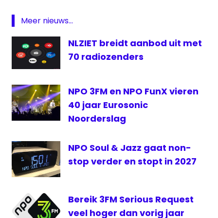
Domien
Verschuuren
Meer nieuws...
Frank
NLZIET breidt aanbod uit met
van
der
70 radiozenders
Lende
Glazen
NPO 3FM en NPO FunX vieren
Huis
40 jaar Eurosonic
NPO
3FM
Noorderslag
Radio
NPO Soul & Jazz gaat non-
Rode
Kruis
stop verder en stopt in 2027
Serious
Request
Bereik 3FM Serious Request
veel hoger dan vorig jaar