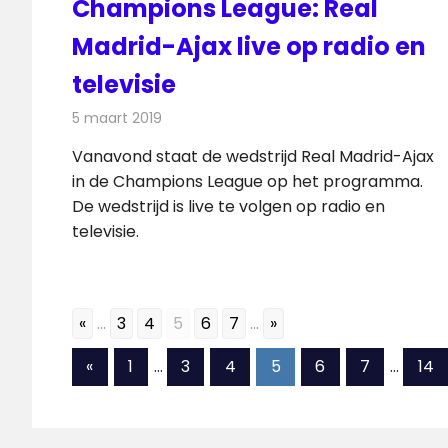
Champions League: Real
Madrid-Ajax live op radio en
televisie
5 maart 2019
Redactie
Televisienieuws
Vanavond staat de wedstrijd Real Madrid-Ajax
in de Champions League op het programma.
De wedstrijd is live te volgen op radio en
televisie.
«
...
3
4
5
6
7
...
»
Berichten
Vorige
«
1
…
3
4
5
6
7
…
14
berichten
paginering