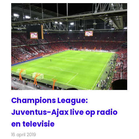
Champions League:
Juventus-Ajax live op radio
en televisie
16 april 2019
Redactie
Televisienieuws