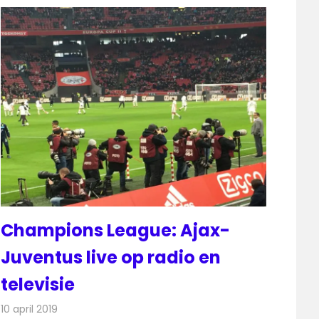
Champions League: Ajax-
Juventus live op radio en
televisie
10 april 2019
Redactie
Televisienieuws