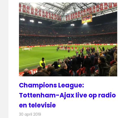
Champions League:
Tottenham-Ajax live op radio
en televisie
30 april 2019
Redactie
Televisienieuws