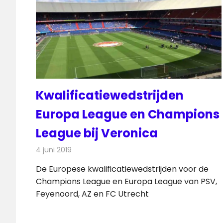
Kwalificatiewedstrijden
Europa League en Champions
League bij Veronica
4 juni 2019
Redactie
Televisienieuws
De Europese kwalificatiewedstrijden voor de
Champions League en Europa League van PSV,
Feyenoord, AZ en FC Utrecht