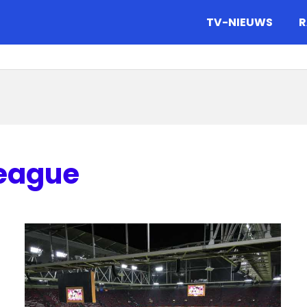
gazine.
TV-NIEUWS
R
eague