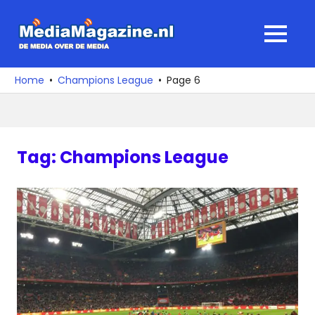
Ga
naar
MediaMagaz
MENU
de
De
inhoud
media
Home
Champions League
Page 6
over
de
media
Tag:
Champions League