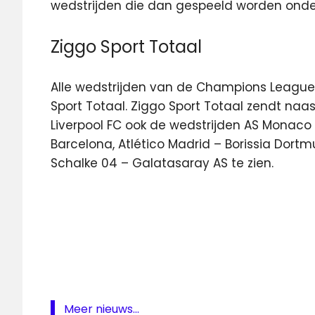
wedstrijden die dan gespeeld worden onde
Ziggo Sport Totaal
Alle wedstrijden van de Champions League z
Sport Totaal. Ziggo Sport Totaal zendt na
Liverpool FC ook de wedstrijden AS Monaco 
Barcelona, Atlético Madrid – Borissia Dortm
Schalke 04 – Galatasaray AS te zien.
. PSV
livestream
Champions
League
live
PSV
Meer nieuws...
Livestream