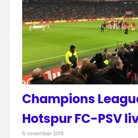
Champions Leagu
Hotspur FC-PSV liv
6 november 2018
Redactie
Televisienieuws