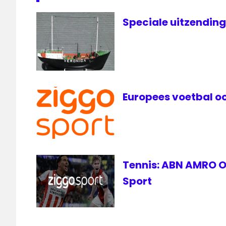
PSV
Speciale uitzendin
NPO
Radio
1
PSV
PSV
live
Europees voetbal oo
radio
1
Tottenham
Hotspur
Veronica
Tennis: ABN AMRO Op
Ziggo
Sport
Sport
Ziggo
Sport
Totaal