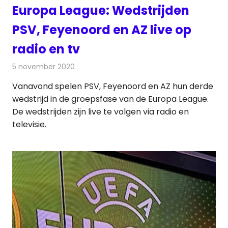
Europa League: Wedstrijden
PSV, Feyenoord en AZ live op
radio en tv
5 november 2020
Redactie
Televisienieuws
Vanavond spelen PSV, Feyenoord en AZ hun derde
wedstrijd in de groepsfase van de Europa League.
De wedstrijden zijn live te volgen via radio en
televisie.