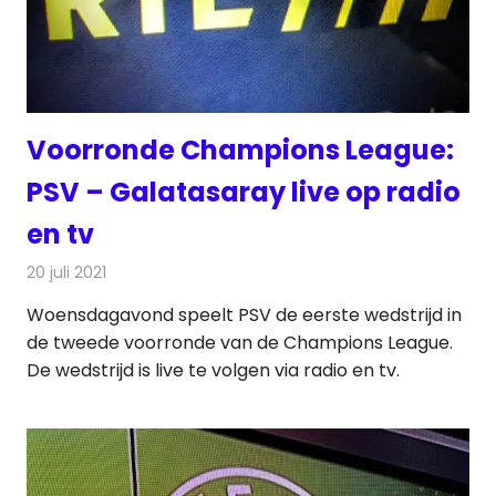
Voorronde Champions League:
PSV – Galatasaray live op radio
en tv
20 juli 2021
Redactie
Televisienieuws
Woensdagavond speelt PSV de eerste wedstrijd in
de tweede voorronde van de Champions League.
De wedstrijd is live te volgen via radio en tv.