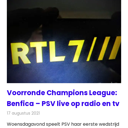
Voorronde Champions League:
Benfica – PSV live op radio en tv
17 augustus 2021
Redactie
Televisienieuws
Woensdagavond speelt PSV haar eerste wedstrijd