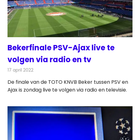
Bekerfinale PSV-Ajax live te
volgen via radio en tv
17 april 2022
Redactie
Televisienieuws
De finale van de TOTO KNVB Beker tussen PSV en
Ajax is zondag live te volgen via radio en televisie.