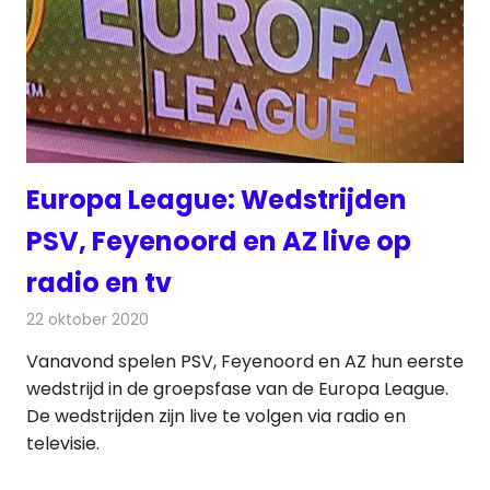
Europa League: Wedstrijden
PSV, Feyenoord en AZ live op
radio en tv
22 oktober 2020
Redactie
Televisienieuws
Vanavond spelen PSV, Feyenoord en AZ hun eerste
wedstrijd in de groepsfase van de Europa League.
De wedstrijden zijn live te volgen via radio en
televisie.