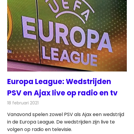
Europa League: Wedstrijden
PSV en Ajax live op radio en tv
18 februari 2021
Redactie
Televisienieuws
Vanavond spelen zowel PSV als Ajax een wedstrijd
in de Europa League. De wedstrijden zijn live te
volgen op radio en televisie.