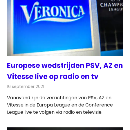
Europese wedstrijden PSV, AZ en
Vitesse live op radio en tv
16 september 2021
Redactie
Televisienieuws
Vanavond zijn de verrichtingen van PSV, AZ en
Vitesse in de Europa League en de Conference
League live te volgen via radio en televisie.