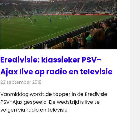
Eredivisie: klassieker PSV-
Ajax live op radio en televisie
23 september 2018
Redactie
Televisienieuws
Vanmiddag wordt de topper in de Eredivisie
PSV-Ajax gespeeld. De wedstrijd is live te
volgen via radio en televisie.