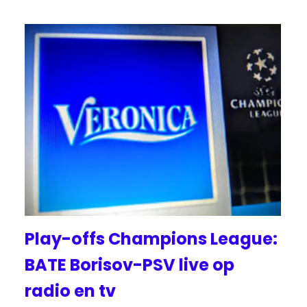
Play-offs Champions League:
BATE Borisov-PSV live op
radio en tv