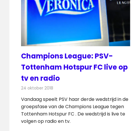
Champions League: PSV-
Tottenham Hotspur FC live op
tv en radio
24 oktober 2018
Redactie
Televisienieuws
Vandaag speelt PSV haar derde wedstrijd in de
groepsfase van de Champions League tegen
Tottenham Hotspur FC . De wedstrijd is live te
volgen op radio en tv.