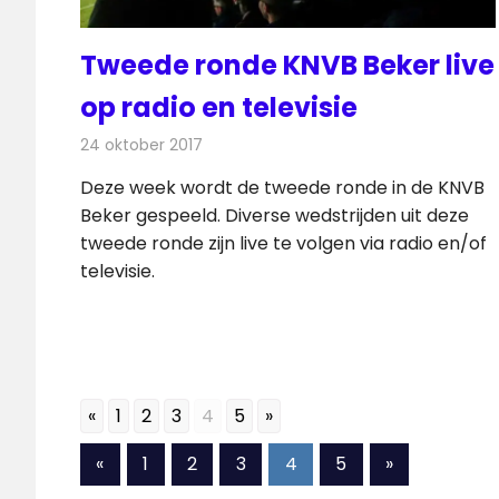
Tweede ronde KNVB Beker live
op radio en televisie
24 oktober 2017
Redactie
Nieuws
,
Televisienieuws
Deze week wordt de tweede ronde in de KNVB
Beker gespeeld. Diverse wedstrijden uit deze
tweede ronde zijn live te volgen via radio en/of
televisie.
«
1
2
3
4
5
»
Berichten
Vorige
Volgende
«
1
2
3
4
5
»
berichten
berichten