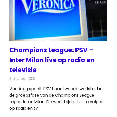
Champions League: PSV –
Inter Milan live op radio en
televisie
3 oktober 2018
Redactie
Televisienieuws
Vandaag speelt PSV haar tweede wedstrijd in
de groepsfase van de Champions League
tegen Inter Milan. De wedstrijd is live te volgen
op radio en tv.