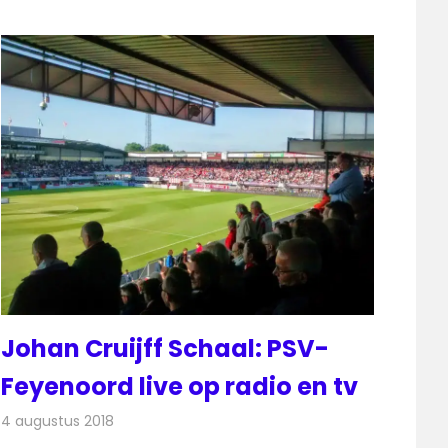
Johan Cruijff Schaal: PSV-
Feyenoord live op radio en tv
4 augustus 2018
Redactie
Televisienieuws