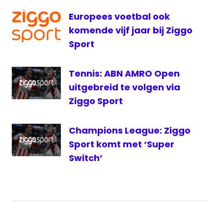
PSV
Europees voetbal ook
Champions
komende vijf jaar bij Ziggo
League
Sport
PSV
live
Tennis: ABN AMRO Open
PSV
televisie
uitgebreid te volgen via
Ziggo Sport
radio
1
Veronica
Champions League: Ziggo
Ziggo
Sport komt met ‘Super
Sport
Switch’