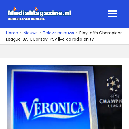
Ga
naar
MediaMagaz
MENU
de
De
inhoud
media
Home
Nieuws
Televisienieuws
Play-offs Champions
over
League: BATE Borisov-PSV live op radio en tv
de
media