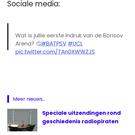
Sociale media:
Wat is jullie eerste indruk van de Borisov
Arena? 🤔
#BATPSV
#UCL
pic.twitter.com/TAn0XWWZJS
BATE
— PSV (@PSV)
August 20, 2018
Borisov-
PSV
Champions
League
Meer nieuws...
kijken
PSV
Speciale uitzendingen rond
live
geschiedenis radiopiraten
PSV
PSV