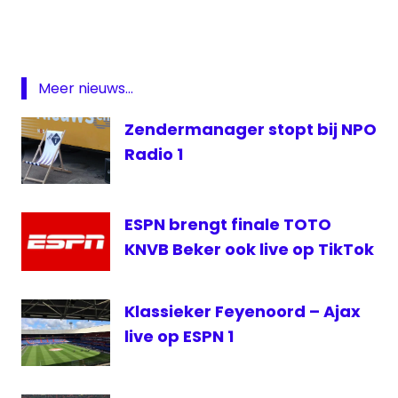
Fox
Sports
live
Meer nieuws...
Ajax
live
Zendermanager stopt bij NPO
PSV
Radio 1
Livestream
Ajax
NH
ESPN brengt finale TOTO
Radio
KNVB Beker ook live op TikTok
PSV
-
Ajax
Klassieker Feyenoord – Ajax
PSV
live op ESPN 1
-
Ajax
live