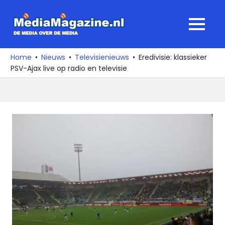
Ga
naar
MediaMagaz
MENU
de
De
inhoud
media
Home
Nieuws
Televisienieuws
Eredivisie: klassieker
over
PSV-Ajax live op radio en televisie
de
media