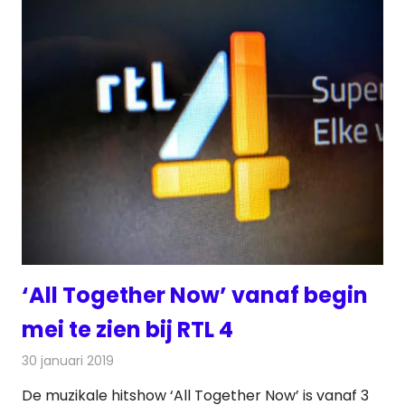
‘All Together Now’ vanaf begin
mei te zien bij RTL 4
30 januari 2019
Redactie
Televisienieuws
De muzikale hitshow ‘All Together Now’ is vanaf 3