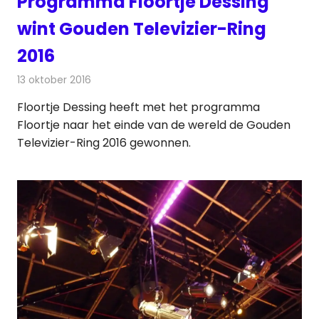
Programma Floortje Dessing
wint Gouden Televizier-Ring
2016
13 oktober 2016
Redactie
Nieuws
,
Televisienieuws
Floortje Dessing heeft met het programma
Floortje naar het einde van de wereld de Gouden
Televizier-Ring 2016 gewonnen.