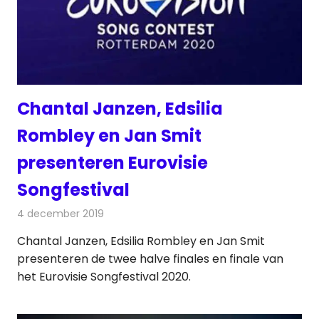
Chantal Janzen, Edsilia
Rombley en Jan Smit
presenteren Eurovisie
Songfestival
4 december 2019
Redactie
Televisienieuws
Chantal Janzen, Edsilia Rombley en Jan Smit
presenteren de twee halve finales en finale van
het Eurovisie Songfestival 2020.