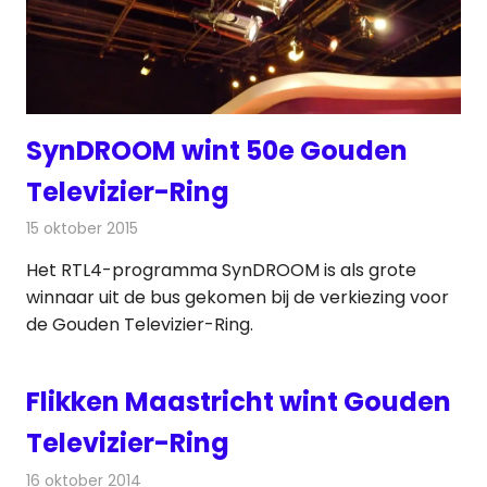
SynDROOM wint 50e Gouden
Televizier-Ring
15 oktober 2015
Redactie
Nieuws
,
Televisienieuws
Het RTL4-programma SynDROOM is als grote
winnaar uit de bus gekomen bij de verkiezing voor
de Gouden Televizier-Ring.
Flikken Maastricht wint Gouden
Televizier-Ring
16 oktober 2014
Redactie
Televisienieuws