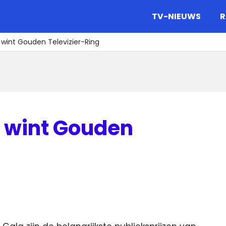
gazine.
TV-NIEUWS
R
t wint Gouden Televizier-Ring
t wint Gouden