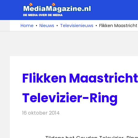
Ga
MediaMa
naar
de
De
Home
Nieuws
Televisienieuws
Flikken Maastrich
media
inhoud
over
de
media
Flikken Maastrich
Televizier-Ring
16 oktober 2014
Redactie
Televisienieuws