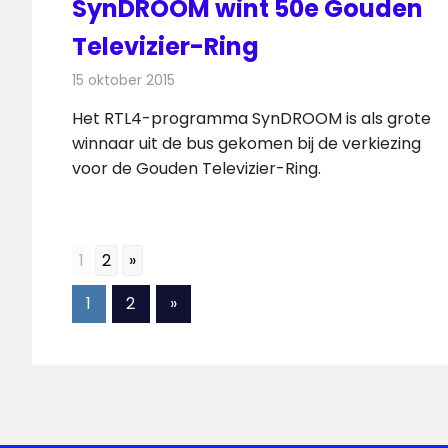
SynDROOM wint 50e Gouden
Televizier-Ring
15 oktober 2015
Redactie
Nieuws
,
Televisienieuws
Het RTL4-programma SynDROOM is als grote
winnaar uit de bus gekomen bij de verkiezing
voor de Gouden Televizier-Ring.
1
2
»
Berichten
Volgende
1
2
»
berichten
paginering