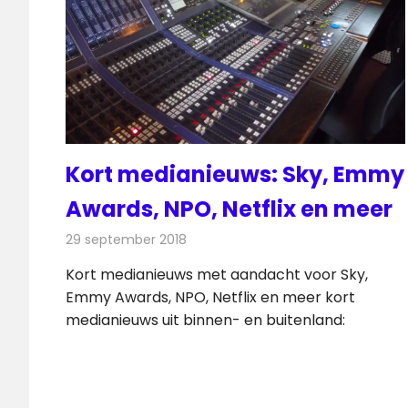
Kort medianieuws: Sky, Emmy
Awards, NPO, Netflix en meer
29 september 2018
Redactie
Andere media over de media
Kort medianieuws met aandacht voor Sky,
Emmy Awards, NPO, Netflix en meer kort
medianieuws uit binnen- en buitenland: