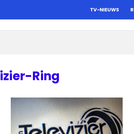
gazine.
TV-NIEUWS
R
izier-Ring