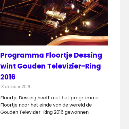
Programma Floortje Dessing
wint Gouden Televizier-Ring
2016
13 oktober 2016
Redactie
Nieuws
,
Televisienieuws
Floortje Dessing heeft met het programma
Floortje naar het einde van de wereld de
Gouden Televizier-Ring 2016 gewonnen.