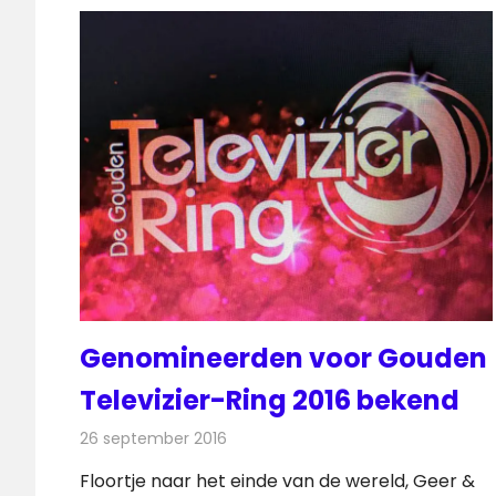
Genomineerden voor Gouden
Televizier-Ring 2016 bekend
26 september 2016
Redactie
Nieuws
,
Televisienieuws
Floortje naar het einde van de wereld, Geer &