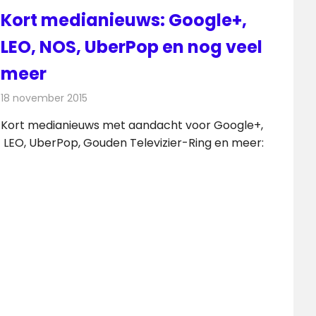
Kort medianieuws: Google+,
LEO, NOS, UberPop en nog veel
meer
18 november 2015
Redactie
Andere media over de media
,
Nieuws
Kort medianieuws met aandacht voor Google+,
LEO, UberPop, Gouden Televizier-Ring en meer: