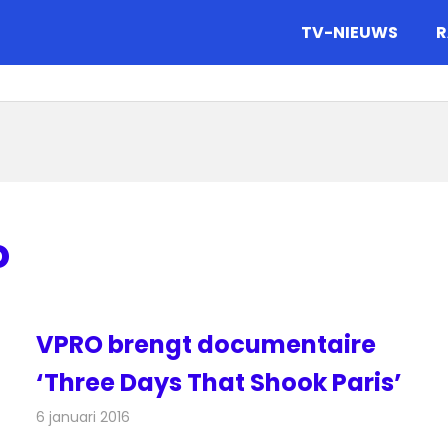
gazine.
TV-NIEUWS
R
o
VPRO brengt documentaire
‘Three Days That Shook Paris’
6 januari 2016
Redactie
Nieuws
,
Televisienieuws