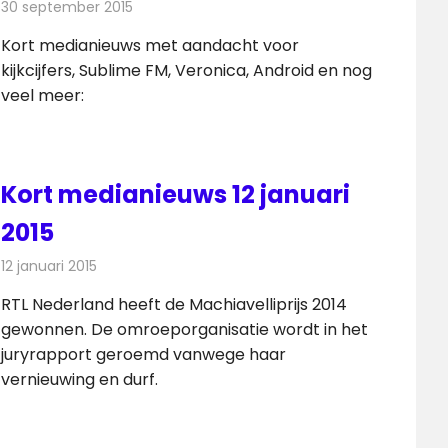
30 september 2015
Redactie
Andere media over de media
,
Nieuws
Kort medianieuws met aandacht voor
kijkcijfers, Sublime FM, Veronica, Android en nog
veel meer:
Kort medianieuws 12 januari
2015
12 januari 2015
Redactie
Andere media over de media
RTL Nederland heeft de Machiavelliprijs 2014
gewonnen. De omroeporganisatie wordt in het
juryrapport geroemd vanwege haar
vernieuwing en durf.