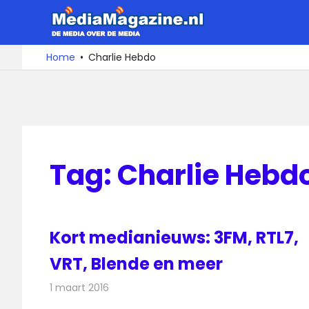
Ga
MediaMa
naar
de
De
Home
Charlie Hebdo
media
inhoud
over
de
media
Tag:
Charlie Hebd
Kort medianieuws: 3FM, RTL7,
VRT, Blende en meer
1 maart 2016
Redactie
Andere media over de media
,
Nieuws