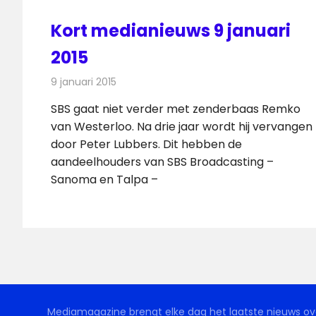
Kort medianieuws 9 januari
2015
9 januari 2015
Redactie
Andere media over de media
SBS gaat niet verder met zenderbaas Remko
van Westerloo. Na drie jaar wordt hij vervangen
door Peter Lubbers. Dit hebben de
aandeelhouders van SBS Broadcasting –
Sanoma en Talpa –
Mediamagazine brengt elke dag het laatste nieuws ove