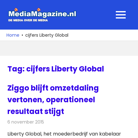
Ga
naar
MediaMagaz
MENU
de
De
inhoud
media
Home
cijfers Liberty Global
over
de
media
Tag:
cijfers Liberty Global
Ziggo blijft omzetdaling
vertonen, operationeel
resultaat stijgt
6 november 2015
Redactie
Kabelzaken
,
Nieuws
,
Televisienieuws
Liberty Global, het moederbedrijf van kabelaar