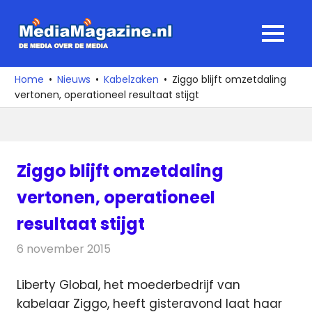
Ga
naar
MediaMagaz
MENU
de
De
inhoud
media
Home
Nieuws
Kabelzaken
Ziggo blijft omzetdaling
over
vertonen, operationeel resultaat stijgt
de
media
Ziggo blijft omzetdaling
vertonen, operationeel
resultaat stijgt
6 november 2015
Redactie
Kabelzaken
,
Nieuws
,
Televisienieuws
Liberty Global, het moederbedrijf van
kabelaar Ziggo, heeft gisteravond laat haar