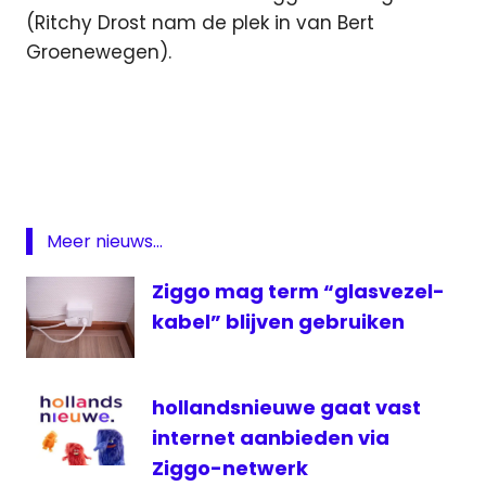
(Ritchy Drost nam de plek in van Bert
Groenewegen).
cijfers
Liberty
Global
Horizon
Internet
Meer nieuws...
klanten
Ziggo
Ziggo mag term “glasvezel-
kwartaalcijfers
kabel” blijven gebruiken
Liberty
Global
hollandsnieuwe gaat vast
mediabox
internet aanbieden via
televisie
Ziggo-netwerk
UPC