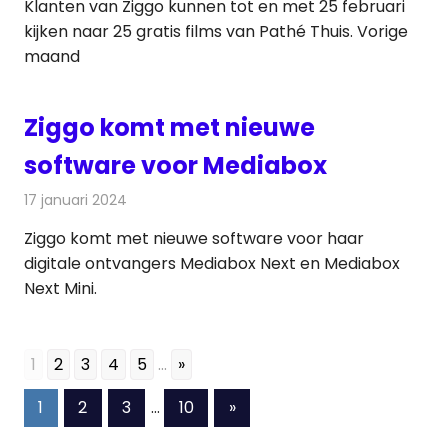
Klanten van Ziggo kunnen tot en met 25 februari
kijken naar 25 gratis films van Pathé Thuis. Vorige
maand
Ziggo komt met nieuwe
software voor Mediabox
17 januari 2024
Redactie
Televisienieuws
Ziggo komt met nieuwe software voor haar
digitale ontvangers Mediabox Next en Mediabox
Next Mini.
1
2
3
4
5
...
»
Berichten
Volgende
1
2
3
…
10
»
berichten
paginering