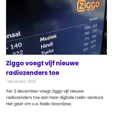
Ziggo voegt vijf nieuwe
radiozenders toe
1 december 2025
Redactie
Radionieuws
Per 2 december voegt Ziggo vijf nieuwe
radiozenders toe aan haar digitale radio-aanbod.
Het gaat om o.a. Radio Noordzee,