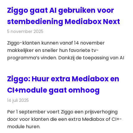
Ziggo gaat AI gebruiken voor
stembediening Mediabox Next
5 november 2025
Redactie
Televisienieuws
Ziggo-klanten kunnen vanaf 14 november
makkelijker en sneller hun favoriete tv-
programma’s vinden. Dankzij de toepassing van AI
Ziggo: Huur extra Mediabox en
CI+module gaat omhoog
14 juli 2025
Redactie
Televisienieuws
Per 1 september voert Ziggo een prijsverhoging
door voor klanten die een extra Mediabox of CI+-
module huren.