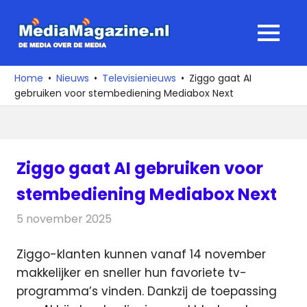
Ga
naar
MediaMagaz
MENU
de
De
inhoud
media
Home
Nieuws
Televisienieuws
Ziggo gaat AI
over
gebruiken voor stembediening Mediabox Next
de
media
Ziggo gaat AI gebruiken voor
stembediening Mediabox Next
5 november 2025
Redactie
Televisienieuws
Ziggo-klanten kunnen vanaf 14 november
makkelijker en sneller hun favoriete tv-
programma’s vinden. Dankzij de toepassing