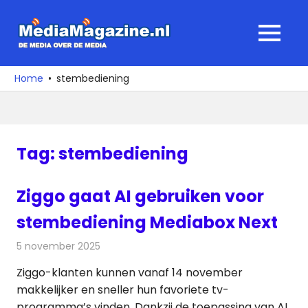
Ga
naar
MediaMagaz
MENU
de
De
inhoud
media
Home
stembediening
over
de
media
Tag:
stembediening
Ziggo gaat AI gebruiken voor
stembediening Mediabox Next
5 november 2025
Redactie
Televisienieuws
Ziggo-klanten kunnen vanaf 14 november
makkelijker en sneller hun favoriete tv-
programma’s vinden. Dankzij de toepassing van AI