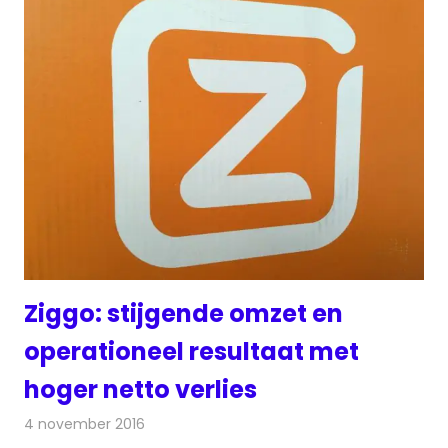
Ziggo: stijgende omzet en
operationeel resultaat met
hoger netto verlies
4 november 2016
Redactie
Kabelzaken
,
Nieuws
,
Televisienieuws