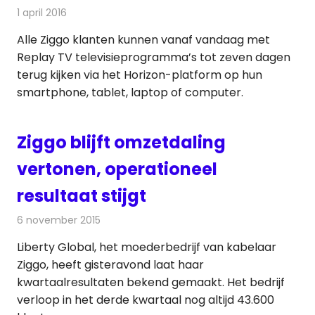
1 april 2016
Redactie
Kabelzaken
,
Nieuws
,
Televisienieuws
Alle Ziggo klanten kunnen vanaf vandaag met
Replay TV televisieprogramma’s tot zeven dagen
terug kijken via het Horizon-platform op hun
smartphone, tablet, laptop of computer.
Ziggo blijft omzetdaling
vertonen, operationeel
resultaat stijgt
6 november 2015
Redactie
Kabelzaken
,
Nieuws
,
Televisienieuws
Liberty Global, het moederbedrijf van kabelaar
Ziggo, heeft gisteravond laat haar
kwartaalresultaten bekend gemaakt. Het bedrijf
verloop in het derde kwartaal nog altijd 43.600