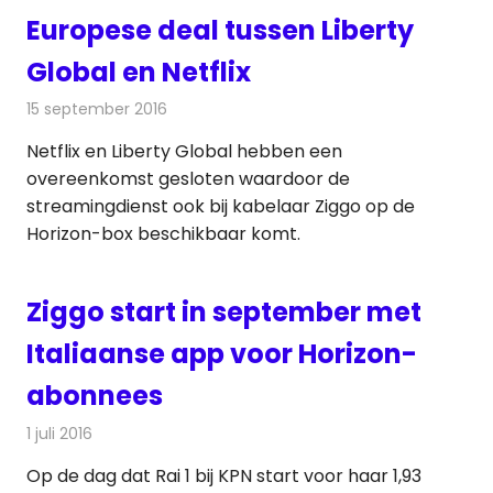
Europese deal tussen Liberty
Global en Netflix
15 september 2016
Redactie
Kabelzaken
,
Nieuws
,
Televisienieuws
Netflix en Liberty Global hebben een
overeenkomst gesloten waardoor de
streamingdienst ook bij kabelaar Ziggo op de
Horizon-box beschikbaar komt.
Ziggo start in september met
Italiaanse app voor Horizon-
abonnees
1 juli 2016
Redactie
Nieuws
,
Televisienieuws
Op de dag dat Rai 1 bij KPN start voor haar 1,93