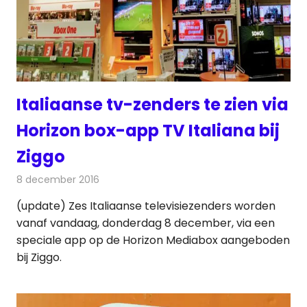
Italiaanse tv-zenders te zien via
Horizon box-app TV Italiana bij
Ziggo
8 december 2016
Redactie
Kabelzaken
,
Nieuws
,
Televisienieuws
(update) Zes Italiaanse televisiezenders worden
vanaf vandaag, donderdag 8 december, via een
speciale app op de Horizon Mediabox aangeboden
bij Ziggo.