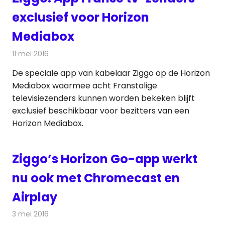
exclusief voor Horizon
Mediabox
11 mei 2016
Redactie
Kabelzaken
,
Nieuws
,
Televisienieuws
De speciale app van kabelaar Ziggo op de Horizon
Mediabox waarmee acht Franstalige
televisiezenders kunnen worden bekeken blijft
exclusief beschikbaar voor bezitters van een
Horizon Mediabox.
Ziggo’s Horizon Go-app werkt
nu ook met Chromecast en
Airplay
3 mei 2016
Redactie
Kabelzaken
,
Nieuws
,
Televisienieuws