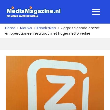
Ga
naar
MediaMagaz
MENU
de
De
inhoud
media
Home
Nieuws
Kabelzaken
Ziggo: stijgende omzet
over
en operationeel resultaat met hoger netto verlies
de
media