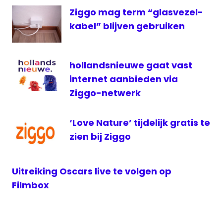
resultaat
Ziggo mag term “glasvezel-
televisie
kabel” blijven gebruiken
winst
ziggo
hollandsnieuwe gaat vast
internet aanbieden via
Ziggo-netwerk
‘Love Nature’ tijdelijk gratis te
zien bij Ziggo
Uitreiking Oscars live te volgen op
Filmbox