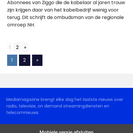
Abonnees van Ziggo die de kabelaar al jaren trouw
zijn krijgen daar van het kabelbedrijf weinig voor
terug. Dit schrijft de ombudsman van de regionale
omroep NH.
1
2
»
Berichten
Volgende
1
2
»
berichten
paginering
Mediamagazine brengt elke dag het laatste nieuws over
radio, televisie, on demand streamingdiensten en
telecomnieuws.
Mobiele versie afsluiten