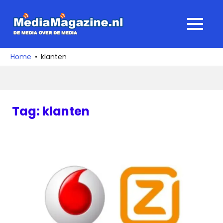
Ga
naar
MediaMagaz
MENU
de
De
inhoud
media
Home
klanten
over
de
media
Tag:
klanten