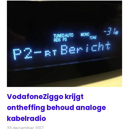
VodafoneZiggo krijgt
ontheffing behoud analoge
kabelradio
23 december 2017
Redactie
Nieuws
,
Radionieuws