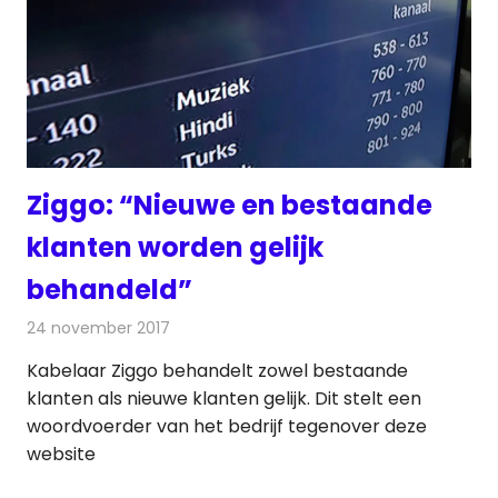
Ziggo: “Nieuwe en bestaande
klanten worden gelijk
behandeld”
24 november 2017
Redactie
Kabelzaken
,
Nieuws
Kabelaar Ziggo behandelt zowel bestaande
klanten als nieuwe klanten gelijk. Dit stelt een
woordvoerder van het bedrijf tegenover deze
website