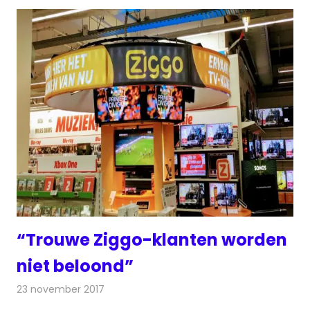
“Trouwe Ziggo-klanten worden
niet beloond”
23 november 2017
Redactie
Nieuws
,
Televisienieuws