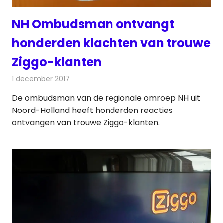
NH Ombudsman ontvangt
honderden klachten van trouwe
Ziggo-klanten
1 december 2017
Redactie
Nieuws
,
Televisienieuws
De ombudsman van de regionale omroep NH uit
Noord-Holland heeft honderden reacties
ontvangen van trouwe Ziggo-klanten.